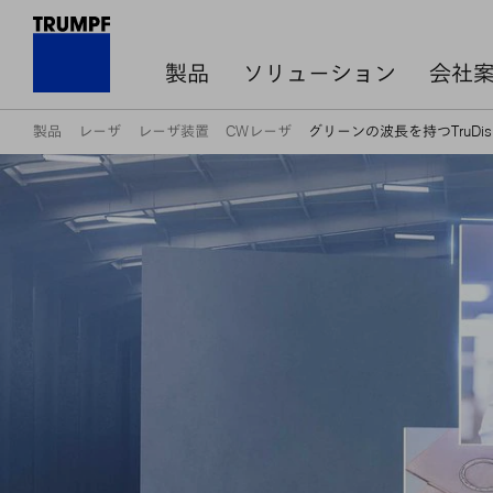
製品
ソリューション
会社
製品
レーザ
レーザ装置
CWレーザ
グリーンの波長を持つTruDis