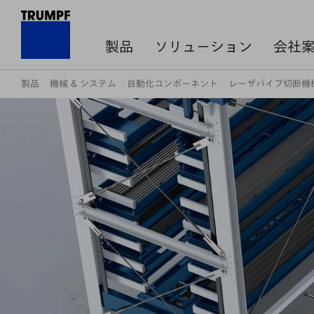
製品
ソリューション
会社
製品
機械 & システム
自動化コンポーネント
レーザパイプ切断機