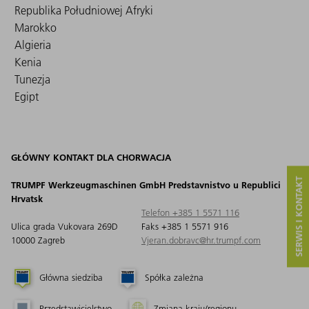
Republika Południowej Afryki
Marokko
Algieria
Kenia
Tunezja
Egipt
GŁÓWNY KONTAKT DLA CHORWACJA
SERWIS I KONTAKT
TRUMPF Werkzeugmaschinen GmbH Predstavnistvo u Republici
Hrvatsk
Telefon +385 1 5571 116
Ulica grada Vukovara 269D
Faks +385 1 5571 916
10000 Zagreb
Vjeran.dobravc@hr.trumpf.com
Główna siedziba
Spółka zależna
Przedstawicielstwo
Zmiana kraju/regionu