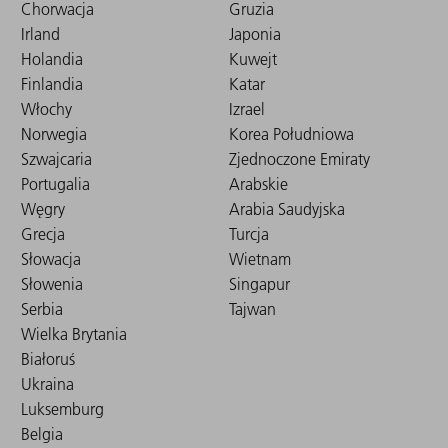
Chorwacja
Gruzia
Irland
Japonia
Holandia
Kuwejt
Finlandia
Katar
Włochy
Izrael
Norwegia
Korea Południowa
Szwajcaria
Zjednoczone Emiraty
Portugalia
Arabskie
Węgry
Arabia Saudyjska
Grecja
Turcja
Słowacja
Wietnam
Słowenia
Singapur
Serbia
Tajwan
Wielka Brytania
Białoruś
Ukraina
Luksemburg
Belgia