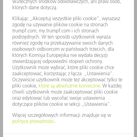
KONTAKT
NEWSROOM
SUBSKRYPCJA BIULETYNU
WYDARZENIA I TERMINY
FIRMY TRUMPF
SERWIS ONLINE
KONTAKT
LOKALIZACJE
WYDARZENIA I TERMINY
SUBSKRYPCJA NEWSLETTERA
MYTRUMPF
KARTY BEZPIECZEŃSTWA
PRODUKTY
MASZYNY & SYSTEMY
LASER
ENERGOELEKTRONIKA
ELEKTRONARZĘDZIA
SMART FACTORY