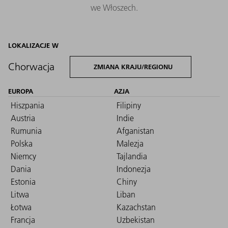
we Włoszech.
LOKALIZACJE W
Chorwacja
ZMIANA KRAJU/REGIONU
EUROPA
AZJA
Hiszpania
Filipiny
Austria
Indie
Rumunia
Afganistan
Polska
Malezja
Niemcy
Tajlandia
Dania
Indonezja
Estonia
Chiny
Litwa
Liban
Łotwa
Kazachstan
Francja
Uzbekistan