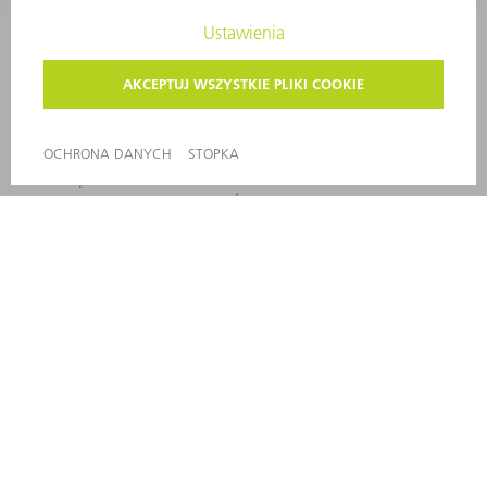
OPROGRAMOWANIE
USŁUGI SERWISOWE
ZASTOSOWANIA
BRANŻE
FIRMA
KARIERA
OFERTY STANOWISK
PROFIL FIRMY
ZARZĄD
SPRAWOZDANIE Z DZIAŁALNOŚCI
ZASADY BIZNESOWE
ZAPEWNIENIE ZGODNOŚCI DZIAŁALNOŚCI Z REGULACJAMI
SYSTEM ZGŁASZANIA NIEPRAWIDŁOWOŚCI
BEZPIECZEŃSTWO
INFORMACJE PRASOWE
MAGAZYNY
ZRÓWNOWAŻONY ROZWÓJ
ŚRODOWISKO I KLIMAT
SPOŁECZEŃSTWO
KIEROWANIE PRZEDSIĘBIORSTWEM