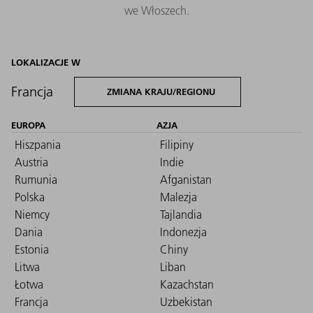
we Włoszech.
LOKALIZACJE W
Francja
ZMIANA KRAJU/REGIONU
EUROPA
AZJA
Hiszpania
Filipiny
Austria
Indie
Rumunia
Afganistan
Polska
Malezja
Niemcy
Tajlandia
Dania
Indonezja
Estonia
Chiny
Litwa
Liban
Łotwa
Kazachstan
Francja
Uzbekistan