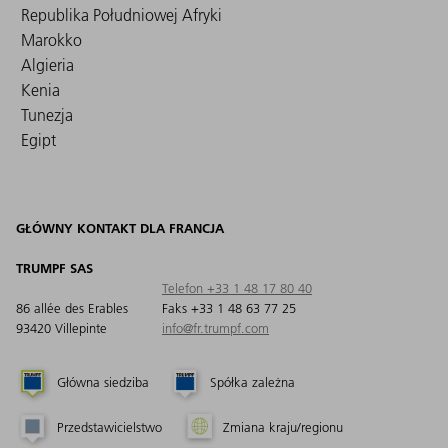
Republika Południowej Afryki
Marokko
Algieria
Kenia
Tunezja
Egipt
GŁÓWNY KONTAKT DLA FRANCJA
TRUMPF SAS
Telefon +33 1 48 17 80 40
86 allée des Erables
Faks +33 1 48 63 77 25
93420 Villepinte
info@fr.trumpf.com
Główna siedziba
Spółka zależna
Przedstawicielstwo
Zmiana kraju/regionu