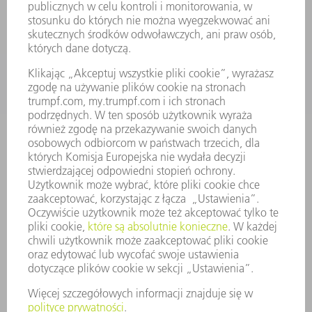
USŁUGI SERWISOWE
ZASTOSOWANIA
BRANŻE
FIRMA
KARIERA
OFERTY STANOWISK
PROFIL FIRMY
ZARZĄD
SPRAWOZDANIE Z DZIAŁALNOŚCI
ZASADY BIZNESOWE
ZAPEWNIENIE ZGODNOŚCI DZIAŁALNOŚCI Z REGULACJAMI
SYSTEM ZGŁASZANIA NIEPRAWIDŁOWOŚCI
BEZPIECZEŃSTWO
INFORMACJE PRASOWE
MAGAZYNY
ZRÓWNOWAŻONY ROZWÓJ
ŚRODOWISKO I KLIMAT
SPOŁECZEŃSTWO
KIEROWANIE PRZEDSIĘBIORSTWEM