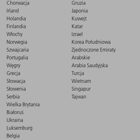
Chorwacja
Gruzia
Irland
Japonia
Holandia
Kuwejt
Finlandia
Katar
Włochy
Izrael
Norwegia
Korea Południowa
Szwajcaria
Zjednoczone Emiraty
Portugalia
Arabskie
Węgry
Arabia Saudyjska
Grecja
Turcja
Słowacja
Wietnam
Słowenia
Singapur
Serbia
Tajwan
Wielka Brytania
Białoruś
Ukraina
Luksemburg
Belgia