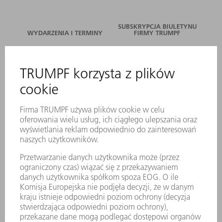
SUBSKRYPCJA BIULETYNU
WYDARZENIA I TERMINY
FIRMY TRUMPF
SERWIS ONLINE
KONTAKT
LOKALIZACJE
WYDARZENIA I TERMINY
SUBSKRYPCJA NEWSLETTERA
MYTRUMPF
KARTY BEZPIECZEŃSTWA
PRODUKTY
MASZYNY & SYSTEMY
LASER
ENERGOELEKTRONIKA
ELEKTRONARZĘDZIA
SMART FACTORY
OPROGRAMOWANIE