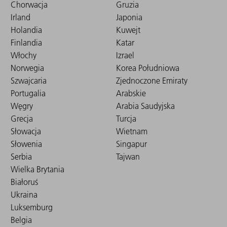
Chorwacja
Gruzia
Irland
Japonia
Holandia
Kuwejt
Finlandia
Katar
Włochy
Izrael
Norwegia
Korea Południowa
Szwajcaria
Zjednoczone Emiraty
Portugalia
Arabskie
Węgry
Arabia Saudyjska
Grecja
Turcja
Słowacja
Wietnam
Słowenia
Singapur
Serbia
Tajwan
Wielka Brytania
Białoruś
Ukraina
Luksemburg
Belgia