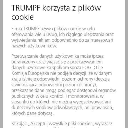
SERWIS ONLINE
KONTAKT
LOKALIZACJE
WYDARZENIA I TERMINY
SUBSKRYPCJA NEWSLETTERA
MYTRUMPF
KARTY BEZPIECZEŃSTWA
PRODUKTY
MASZYNY & SYSTEMY
LASER
ENERGOELEKTRONIKA
ELEKTRONARZĘDZIA
SMART FACTORY
OPROGRAMOWANIE
USŁUGI SERWISOWE
ZASTOSOWANIA
BRANŻE
FIRMA
KARIERA
OFERTY STANOWISK