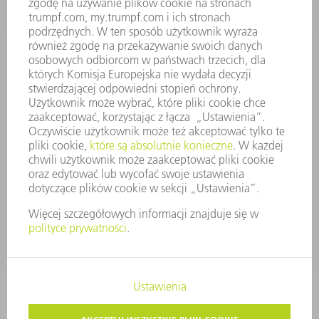
PROFIL FIRMY
ZARZĄD
SPRAWOZDANIE Z DZIAŁALNOŚCI
ZASADY BIZNESOWE
ZAPEWNIENIE ZGODNOŚCI DZIAŁALNOŚCI Z REGULACJAMI
SYSTEM ZGŁASZANIA NIEPRAWIDŁOWOŚCI
BEZPIECZEŃSTWO
INFORMACJE PRASOWE
MAGAZYNY
ZRÓWNOWAŻONY ROZWÓJ
ŚRODOWISKO I KLIMAT
SPOŁECZEŃSTWO
KIEROWANIE PRZEDSIĘBIORSTWEM
STOPKA
OCHRONA DANYCH
PRAWA AUTORSKIE I PRAWA DOTYCZĄCE ZNAKÓW TOWAROWYCH