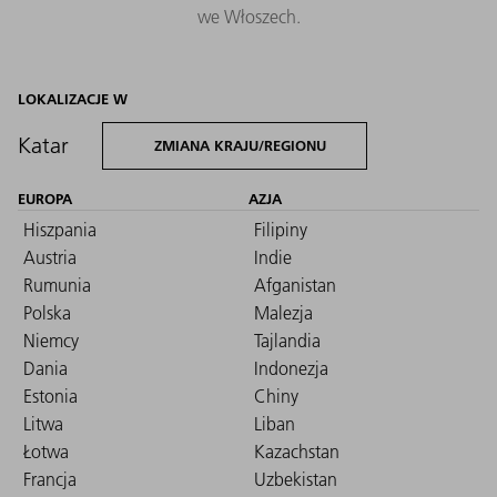
we Włoszech.
LOKALIZACJE W
Katar
ZMIANA KRAJU/REGIONU
EUROPA
AZJA
Hiszpania
Filipiny
Austria
Indie
Rumunia
Afganistan
Polska
Malezja
Niemcy
Tajlandia
Dania
Indonezja
Estonia
Chiny
Litwa
Liban
Łotwa
Kazachstan
Francja
Uzbekistan