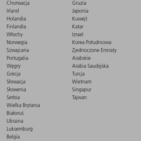
Chorwacja
Gruzia
Irland
Japonia
Holandia
Kuwejt
Finlandia
Katar
Włochy
Izrael
Norwegia
Korea Południowa
Szwajcaria
Zjednoczone Emiraty
Portugalia
Arabskie
Węgry
Arabia Saudyjska
Grecja
Turcja
Słowacja
Wietnam
Słowenia
Singapur
Serbia
Tajwan
Wielka Brytania
Białoruś
Ukraina
Luksemburg
Belgia