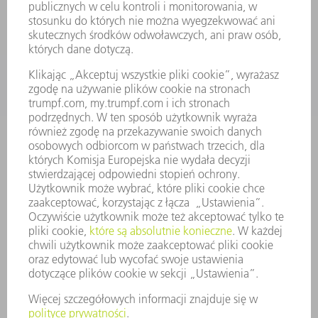
USŁUGI SERWISOWE
ZASTOSOWANIA
BRANŻE
FIRMA
KARIERA
OFERTY STANOWISK
PROFIL FIRMY
ZARZĄD
SPRAWOZDANIE Z DZIAŁALNOŚCI
ZASADY BIZNESOWE
ZAPEWNIENIE ZGODNOŚCI DZIAŁALNOŚCI Z REGULACJAMI
SYSTEM ZGŁASZANIA NIEPRAWIDŁOWOŚCI
BEZPIECZEŃSTWO
INFORMACJE PRASOWE
MAGAZYNY
ZRÓWNOWAŻONY ROZWÓJ
ŚRODOWISKO I KLIMAT
SPOŁECZEŃSTWO
KIEROWANIE PRZEDSIĘBIORSTWEM