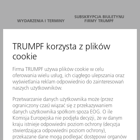
SUBSKRYPCJA BIULETYNU
WYDARZENIA I TERMINY
FIRMY TRUMPF
SERWIS ONLINE
KONTAKT
LOKALIZACJE
WYDARZENIA I TERMINY
SUBSKRYPCJA NEWSLETTERA
MYTRUMPF
KARTY BEZPIECZEŃSTWA
PRODUKTY
MASZYNY & SYSTEMY
LASER
ENERGOELEKTRONIKA
ELEKTRONARZĘDZIA
SMART FACTORY
OPROGRAMOWANIE