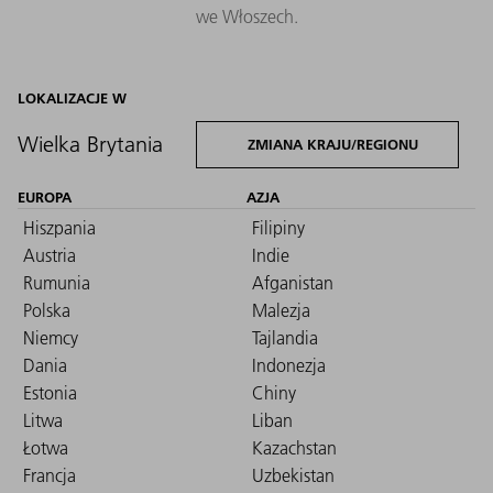
we Włoszech.
LOKALIZACJE W
Wielka Brytania
ZMIANA KRAJU/REGIONU
EUROPA
AZJA
Hiszpania
Filipiny
Austria
Indie
Rumunia
Afganistan
Polska
Malezja
Niemcy
Tajlandia
Dania
Indonezja
Estonia
Chiny
Litwa
Liban
Łotwa
Kazachstan
Francja
Uzbekistan