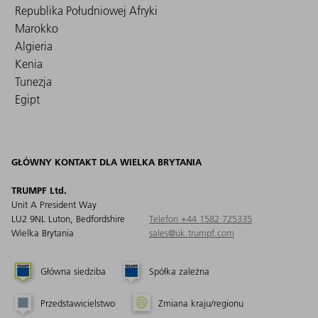
Republika Południowej Afryki
Marokko
Algieria
Kenia
Tunezja
Egipt
GŁÓWNY KONTAKT DLA WIELKA BRYTANIA
TRUMPF Ltd.
Unit A President Way
LU2 9NL Luton, Bedfordshire
Telefon +44 1582 725335
Wielka Brytania
sales@uk.trumpf.com
Główna siedziba
Spółka zależna
Przedstawicielstwo
Zmiana kraju/regionu