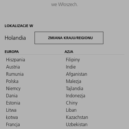
we Włoszech.
LOKALIZACJE W
Holandia
ZMIANA KRAJU/REGIONU
EUROPA
AZJA
Hiszpania
Filipiny
Austria
Indie
Rumunia
Afganistan
Polska
Malezja
Niemcy
Tajlandia
Dania
Indonezja
Estonia
Chiny
Litwa
Liban
Łotwa
Kazachstan
Francja
Uzbekistan