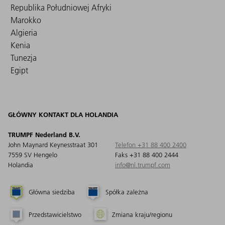
Republika Południowej Afryki
Marokko
Algieria
Kenia
Tunezja
Egipt
GŁÓWNY KONTAKT DLA HOLANDIA
TRUMPF Nederland B.V.
John Maynard Keynesstraat 301
Telefon +31 88 400 2400
7559 SV Hengelo
Faks +31 88 400 2444
Holandia
info@nl.trumpf.com
Główna siedziba
Spółka zależna
Przedstawicielstwo
Zmiana kraju/regionu