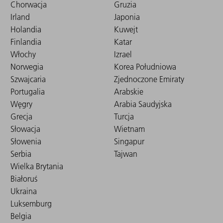
Chorwacja
Gruzia
Irland
Japonia
Holandia
Kuwejt
Finlandia
Katar
Włochy
Izrael
Norwegia
Korea Południowa
Szwajcaria
Zjednoczone Emiraty
Portugalia
Arabskie
Węgry
Arabia Saudyjska
Grecja
Turcja
Słowacja
Wietnam
Słowenia
Singapur
Serbia
Tajwan
Wielka Brytania
Białoruś
Ukraina
Luksemburg
Belgia