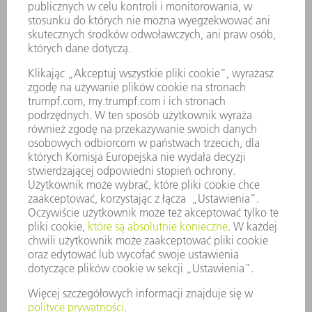
USŁUGI SERWISOWE
ZASTOSOWANIA
BRANŻE
FIRMA
KARIERA
OFERTY STANOWISK
PROFIL FIRMY
ZARZĄD
SPRAWOZDANIE Z DZIAŁALNOŚCI
ZASADY BIZNESOWE
ZAPEWNIENIE ZGODNOŚCI DZIAŁALNOŚCI Z REGULACJAMI
SYSTEM ZGŁASZANIA NIEPRAWIDŁOWOŚCI
BEZPIECZEŃSTWO
INFORMACJE PRASOWE
MAGAZYNY
ZRÓWNOWAŻONY ROZWÓJ
ŚRODOWISKO I KLIMAT
SPOŁECZEŃSTWO
KIEROWANIE PRZEDSIĘBIORSTWEM