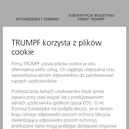
SUBSKRYPCJA BIULETYNU
WYDARZENIA I TERMINY
FIRMY TRUMPF
SERWIS ONLINE
KONTAKT
LOKALIZACJE
WYDARZENIA I TERMINY
SUBSKRYPCJA NEWSLETTERA
MYTRUMPF
KARTY BEZPIECZEŃSTWA
PRODUKTY
MASZYNY & SYSTEMY
LASER
ENERGOELEKTRONIKA
ELEKTRONARZĘDZIA
SMART FACTORY
OPROGRAMOWANIE