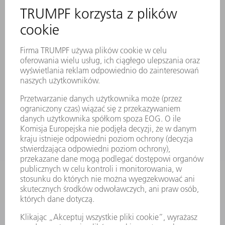
SERWIS ONLINE
KONTAKT
LOKALIZACJE
WYDARZENIA I TERMINY
SUBSKRYPCJA NEWSLETTERA
MYTRUMPF
KARTY BEZPIECZEŃSTWA
PRODUKTY
MASZYNY & SYSTEMY
LASER
ENERGOELEKTRONIKA
ELEKTRONARZĘDZIA
SMART FACTORY
OPROGRAMOWANIE
USŁUGI SERWISOWE
ZASTOSOWANIA
BRANŻE
FIRMA
KARIERA
OFERTY STANOWISK