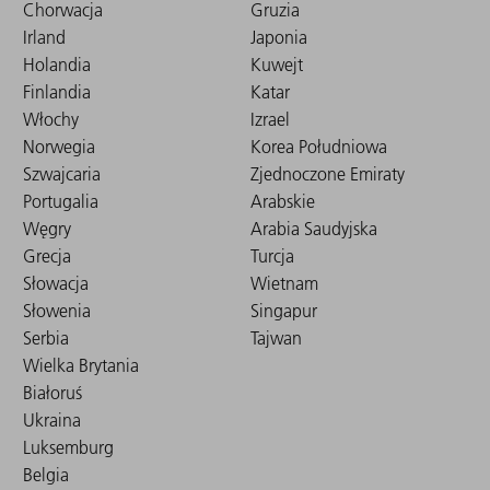
Chorwacja
Gruzia
Irland
Japonia
Holandia
Kuwejt
Finlandia
Katar
Włochy
Izrael
Norwegia
Korea Południowa
Szwajcaria
Zjednoczone Emiraty
Portugalia
Arabskie
Węgry
Arabia Saudyjska
Grecja
Turcja
Słowacja
Wietnam
Słowenia
Singapur
Serbia
Tajwan
Wielka Brytania
Białoruś
Ukraina
Luksemburg
Belgia