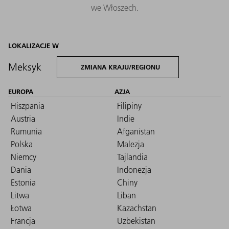
we Włoszech.
LOKALIZACJE W
Meksyk
ZMIANA KRAJU/REGIONU
EUROPA
AZJA
Hiszpania
Filipiny
Austria
Indie
Rumunia
Afganistan
Polska
Malezja
Niemcy
Tajlandia
Dania
Indonezja
Estonia
Chiny
Litwa
Liban
Łotwa
Kazachstan
Francja
Uzbekistan