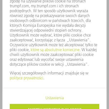
PROFIL FIRMY
ZARZĄD
SPRAWOZDANIE Z DZIAŁALNOŚCI
ZASADY BIZNESOWE
ZAPEWNIENIE ZGODNOŚCI DZIAŁALNOŚCI Z REGULACJAMI
SYSTEM ZGŁASZANIA NIEPRAWIDŁOWOŚCI
BEZPIECZEŃSTWO
INFORMACJE PRASOWE
MAGAZYNY
ZRÓWNOWAŻONY ROZWÓJ
ŚRODOWISKO I KLIMAT
SPOŁECZEŃSTWO
KIEROWANIE PRZEDSIĘBIORSTWEM
STOPKA
OCHRONA DANYCH
PRAWA AUTORSKIE I PRAWA DOTYCZĄCE ZNAKÓW TOWAROWYCH