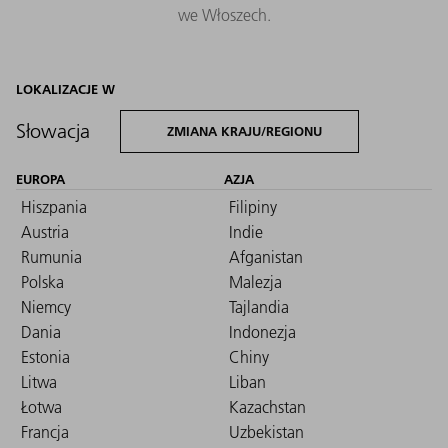
we Włoszech.
LOKALIZACJE W
Słowacja
ZMIANA KRAJU/REGIONU
EUROPA
AZJA
Hiszpania
Filipiny
Austria
Indie
Rumunia
Afganistan
Polska
Malezja
Niemcy
Tajlandia
Dania
Indonezja
Estonia
Chiny
Litwa
Liban
Łotwa
Kazachstan
Francja
Uzbekistan