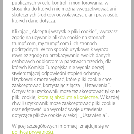
USŁUGI SERWISOWE
ZASTOSOWANIA
BRANŻE
FIRMA
KARIERA
OFERTY STANOWISK
PROFIL FIRMY
ZARZĄD
SPRAWOZDANIE Z DZIAŁALNOŚCI
ZASADY BIZNESOWE
ZAPEWNIENIE ZGODNOŚCI DZIAŁALNOŚCI Z REGULACJAMI
SYSTEM ZGŁASZANIA NIEPRAWIDŁOWOŚCI
BEZPIECZEŃSTWO
INFORMACJE PRASOWE
MAGAZYNY
ZRÓWNOWAŻONY ROZWÓJ
ŚRODOWISKO I KLIMAT
SPOŁECZEŃSTWO
KIEROWANIE PRZEDSIĘBIORSTWEM