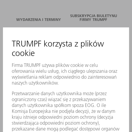
SUBSKRYPCJA BIULETYNU
WYDARZENIA I TERMINY
FIRMY TRUMPF
SERWIS ONLINE
KONTAKT
LOKALIZACJE
WYDARZENIA I TERMINY
SUBSKRYPCJA NEWSLETTERA
MYTRUMPF
KARTY BEZPIECZEŃSTWA
PRODUKTY
MASZYNY & SYSTEMY
LASER
ENERGOELEKTRONIKA
ELEKTRONARZĘDZIA
SMART FACTORY
OPROGRAMOWANIE