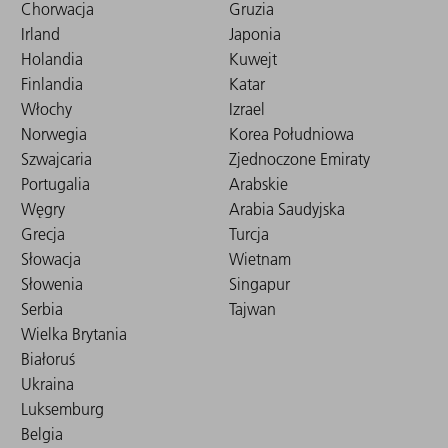
Chorwacja
Gruzia
Irland
Japonia
Holandia
Kuwejt
Finlandia
Katar
Włochy
Izrael
Norwegia
Korea Południowa
Szwajcaria
Zjednoczone Emiraty
Portugalia
Arabskie
Węgry
Arabia Saudyjska
Grecja
Turcja
Słowacja
Wietnam
Słowenia
Singapur
Serbia
Tajwan
Wielka Brytania
Białoruś
Ukraina
Luksemburg
Belgia