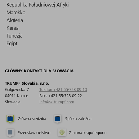
Republika Południowej Afryki
Marokko
Algieria
Kenia
Tunezja
Egipt
GŁÓWNY KONTAKT DLA SŁOWACJA
TRUMPF Slovakia, s.r.o.
Galgovecka 7
Telefon +421 55/728 09 10
04011 Kosice
Faks +421 55/728 09 22
Słowacja
info@sk.trumpf.com
Główna siedziba
Spółka zależna
Przedstawicielstwo
Zmiana kraju/regionu