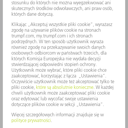
ZASTOSOWANIA
BRANŻE
FIRMA
KARIERA
OFERTY STANOWISK
PROFIL FIRMY
ZARZĄD
SPRAWOZDANIE Z DZIAŁALNOŚCI
ZASADY BIZNESOWE
ZAPEWNIENIE ZGODNOŚCI DZIAŁALNOŚCI Z REGULACJAMI
SYSTEM ZGŁASZANIA NIEPRAWIDŁOWOŚCI
BEZPIECZEŃSTWO
INFORMACJE PRASOWE
MAGAZYNY
ZRÓWNOWAŻONY ROZWÓJ
ŚRODOWISKO I KLIMAT
SPOŁECZEŃSTWO
KIEROWANIE PRZEDSIĘBIORSTWEM