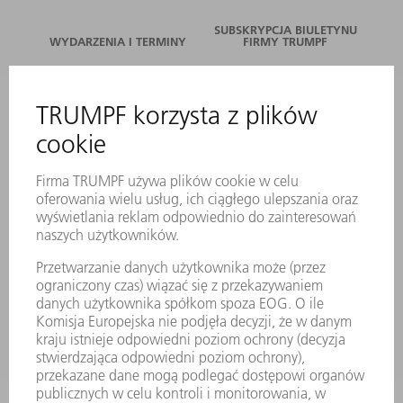
SUBSKRYPCJA BIULETYNU
WYDARZENIA I TERMINY
FIRMY TRUMPF
SERWIS ONLINE
KONTAKT
LOKALIZACJE
WYDARZENIA I TERMINY
SUBSKRYPCJA NEWSLETTERA
MYTRUMPF
KARTY BEZPIECZEŃSTWA
PRODUKTY
MASZYNY & SYSTEMY
LASER
ENERGOELEKTRONIKA
ELEKTRONARZĘDZIA
SMART FACTORY
OPROGRAMOWANIE
USŁUGI SERWISOWE