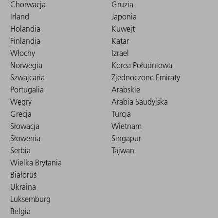
Chorwacja
Gruzia
Irland
Japonia
Holandia
Kuwejt
Finlandia
Katar
Włochy
Izrael
Norwegia
Korea Południowa
Szwajcaria
Zjednoczone Emiraty
Portugalia
Arabskie
Węgry
Arabia Saudyjska
Grecja
Turcja
Słowacja
Wietnam
Słowenia
Singapur
Serbia
Tajwan
Wielka Brytania
Białoruś
Ukraina
Luksemburg
Belgia