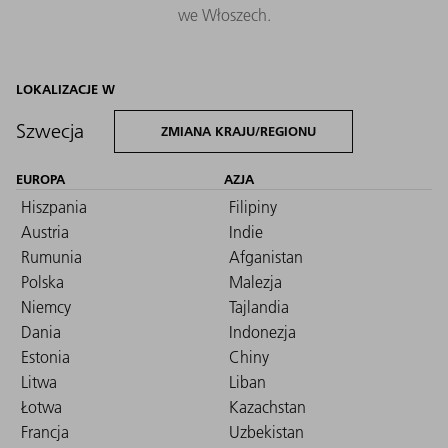
we Włoszech.
LOKALIZACJE W
Szwecja
ZMIANA KRAJU/REGIONU
EUROPA
AZJA
Hiszpania
Filipiny
Austria
Indie
Rumunia
Afganistan
Polska
Malezja
Niemcy
Tajlandia
Dania
Indonezja
Estonia
Chiny
Litwa
Liban
Łotwa
Kazachstan
Francja
Uzbekistan