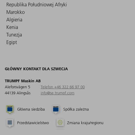
Republika Południowej Afryki
Marokko
Algieria
Kenia
Tunezja
Egipt
GŁÓWNY KONTAKT DLA SZWECJA
TRUMPF Maskin AB
Aleforsvägen 5
Telefon +46 322 66 97 00
44139 Alingsås
info@se.trumpf.com
Główna siedziba
Spółka zależna
Przedstawicielstwo
Zmiana kraju/regionu