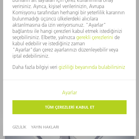
Standart takımlar
Ürün yelpazesinden istediğiniz şekilde seçebilmeniz
için 150'den fazla üst ve alt takım tipi kullanımınıza
sunulmuştur. Takımları grup olarak veya tek başlarına
sipariş edebilirsiniz.
DAHA FAZLA ÖĞREN