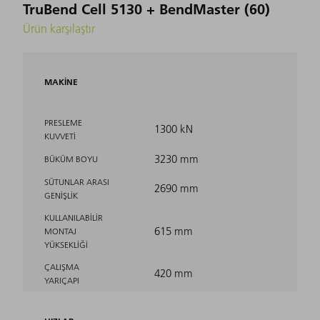
TruBend Cell 5130 + BendMaster (60)
Ürün karşılaştır
MAKINE
PRESLEME
1300 kN
KUVVETI
3230 mm
BÜKÜM BOYU
SÜTUNLAR ARASI
2690 mm
GENIŞLIK
KULLANILABILIR
615 mm
MONTAJ
YÜKSEKLIĞI
ÇALIŞMA
420 mm
YARIÇAPI