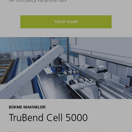
her türlü parça karışımına hazır
TEKLİF TALEBİ
BÜKME MAKINELERI
TruBend Cell 5000