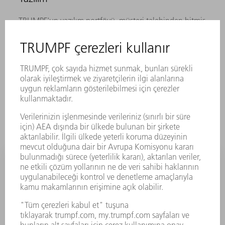
TRUMPF'un yazılım portföyü, müşteri talebinden bitmiş
parçanın teslimine kadar üretim prosesinin tamamını
optimize eder. TRUMPF, yazılımları makine ve hizmetler
ile bir araya getirerek akıllı fabrikanız için Endüstri 4.0
çözümlerine dönüştürür.
ÜRÜNE