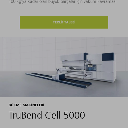
100 kg'ya kadar olan büyük parçalar için vakum kavraması
TEKLİF TALEBİ
BÜKME MAKINELERI
TruBend Cell 5000