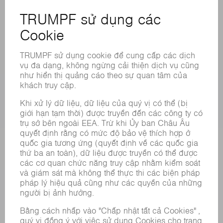
CÁC LOẠI HÌNH DỊCH VỤ TRỰC TUYẾN
LIÊN HỆ
ĐỊA ĐIỂM
CÁC SỰ KIỆN VÀ NGÀY THÁNG
ĐĂNG KÝ BẢN TIN
BẢNG DỮ LIỆU AN TOÀN HÓA CHẤT
SẢN PHẨM
CÁC HỆ THỐNG &MÁY MÓC
CÔNG NGHỆ LASER
ĐIỆN TỬ CÔNG SUẤT
MÁY CÔNG CỤ
NHÀ MÁY THÔNG MINH
PHẦN MỀM
CÁC LOẠI HÌNH DỊCH VỤ
CÁC ỨNG DỤNG
CÁC LĨNH VỰC
DOANH NGHIỆP
SỰ NGHIỆP
VỊ TRÍ TUYỂN DỤNG
HỒ SƠ NĂNG LỰC CỦA TẬP ĐOÀN
HỘI ĐỒNG QUẢN TRỊ
BÁO CÁO THƯỜNG NIÊN
NGUYÊN TẮC DOANH NGHIỆP