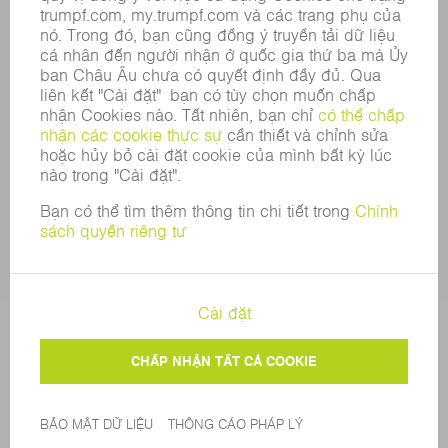
TUÂN THỦ
HỆ THỐNG TỐ CÁO
BẢO MẬT
THÔNG CÁO BÁO CHÍ
TẠP CHÍ
TÍNH BỀN VỮNG
MÔI TRƯỜNG & KHÍ HẬU
XÃ HỘI & DOANH NGHIỆP
QUẢN LÝ DOANH NGHIỆP
THÔNG CÁO PHÁP LÝ
BẢO MẬT DỮ LIỆU
BẢN QUYỀN
CÀI ĐẶT BẢO MẬT
© 2026 TRUMPF