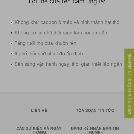
Lợi thế của rèn cảm ứng là:
Không khử cacbon ở mép và hình thành hạt thô
Không co lại nhờ thời gian làm nóng ngắn
Tăng tuổi thọ của khuôn rèn
Ít phế thải nhờ nhiệt độ ổn định
DỊCH VỤ & THÔNG TIN LIÊN HỆ
Sẵn sàng vận hành ngay, thời gian thiết lập ngắn
LIÊN HỆ
TÒA SOẠN TIN TỨC
CÁC SỰ KIỆN VÀ NGÀY
ĐĂNG KÝ NHẬN BẢN TIN
THÁNG
TRUMPF