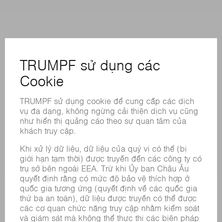
CÁC LOẠI HÌNH DỊCH VỤ TRỰC TUYẾN
LIÊN HỆ
ĐỊA ĐIỂM
CÁC SỰ KIỆN VÀ NGÀY THÁNG
ĐĂNG KÝ BẢN TIN
BẢNG DỮ LIỆU AN TOÀN HÓA CHẤT
SẢN PHẨM
CÁC HỆ THỐNG &MÁY MÓC
CÔNG NGHỆ LASER
ĐIỆN TỬ CÔNG SUẤT
MÁY CÔNG CỤ
NHÀ MÁY THÔNG MINH
PHẦN MỀM
CÁC LOẠI HÌNH DỊCH VỤ
CÁC ỨNG DỤNG
CÁC LĨNH VỰC
DOANH NGHIỆP
SỰ NGHIỆP