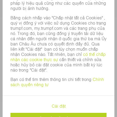
VỊ TRÍ TUYỂN DỤNG
HỒ SƠ NĂNG LỰC CỦA TẬP ĐOÀN
HỘI ĐỒNG QUẢN TRỊ
BÁO CÁO THƯỜNG NIÊN
NGUYÊN TẮC DOANH NGHIỆP
TUÂN THỦ
HỆ THỐNG TỐ CÁO
BẢO MẬT
THÔNG CÁO BÁO CHÍ
TẠP CHÍ
TÍNH BỀN VỮNG
MÔI TRƯỜNG & KHÍ HẬU
XÃ HỘI & DOANH NGHIỆP
QUẢN LÝ DOANH NGHIỆP
THÔNG CÁO PHÁP LÝ
BẢO MẬT DỮ LIỆU