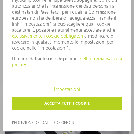
Grazie all'asse pezzo aggiuntivo (asse di
posizionamento in direzione Z, corsa 300 mm) si
possono lavorare anche componenti 3D di grandi
dimensioni, ovvero fino al 250% più grandi. La
dimensione massima di un componente 3D aumenta
così a un diametro di 600 x 520 mm. L'area di lavoro
viene quindi sfruttata in modo ottimale e la
produzione si svolge in condizioni di massima
flessibilità.