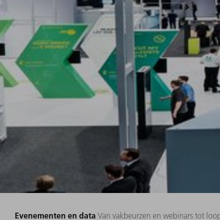
Evenementen en data
Van vakbeurzen en webinars tot loo