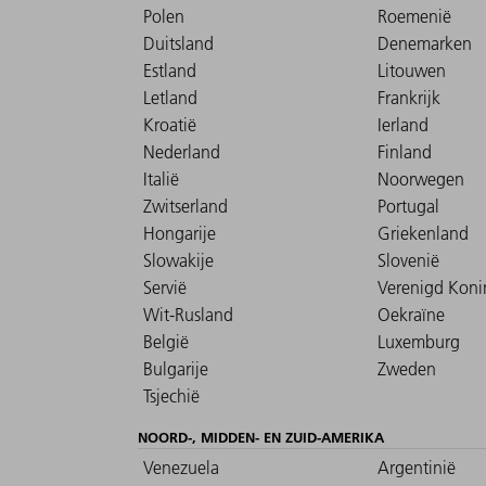
Polen
Roemenië
Duitsland
Denemarken
Estland
Litouwen
Letland
Frankrijk
Kroatië
Ierland
Nederland
Finland
Italië
Noorwegen
Zwitserland
Portugal
Hongarije
Griekenland
Slowakije
Slovenië
Servië
Verenigd Konin
Wit-Rusland
Oekraïne
België
Luxemburg
Bulgarije
Zweden
Tsjechië
NOORD-, MIDDEN- EN ZUID-AMERIKA
Venezuela
Argentinië