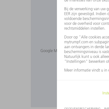
Wilt u Goog
Google Maps wordt niet weergegeven, om
Pas uw
Pri