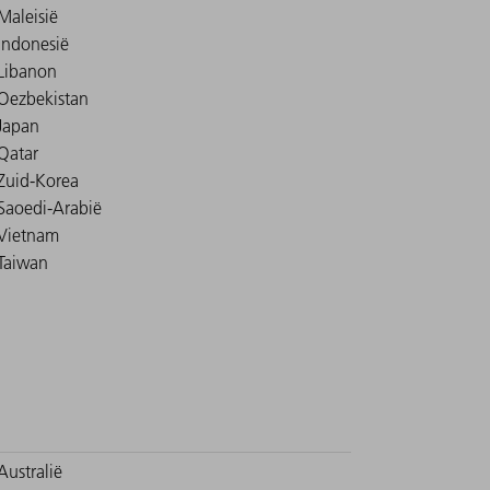
Maleisië
Indonesië
Libanon
Oezbekistan
Japan
Qatar
Zuid-Korea
Saoedi-Arabië
Vietnam
Taiwan
Australië