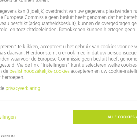
le Maps gebruiken?
dat u niet akkoord bent gegaan met onze cookies.
vacy-instellingen
aan.