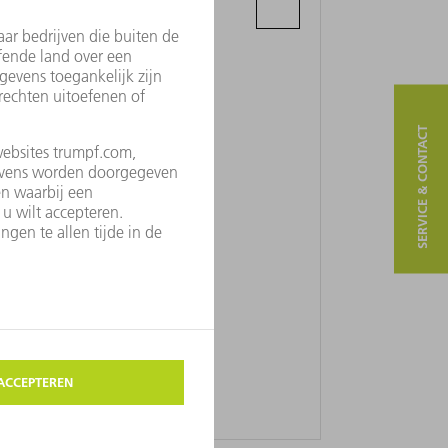
Parnikovaya St., 7 - 80
220114 Minsk
SERVICE & CONTACT