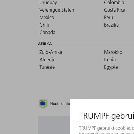
Uruguay
Colombia
Verenigde Staten
Costa Rica
Mexico
Peru
Chili
Brazilië
Canada
AFRIKA
Zuid-Afrika
Marokko
Algerije
Kenia
Tunesië
Egypte
Hoofdkantoor
Dochteronderneming