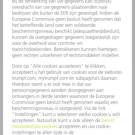
SMART FACTORY
SOFTWARE
SERVICES
TOEPASSINGEN
SECTOREN
ONDERNEMING
CARRIÈRE
VACATURES
BEDRIJFSPROFIEL
RAAD VAN BESTUUR
JAARVERSLAG
BEDRIJFSPRINCIPES
COMPLIANCE
KLOKKENLUIDERSYSTEEM
BEVEILIGING
PERSBERICHTEN
TIJDSCHRIFTEN
DUURZAAMHEID
MILIEU EN KLIMAAT
SAMENLEVING EN ONDERNEMING
BEDRIJFSVOERING