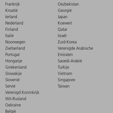
Frankrijk
Oezbekistan
Kroatië
Georgië
Ierland
Japan
Nederland
Koeweit
Finland
Qatar
Italië
Israël
Noorwegen
Zuid-Korea
Zwitserland
Verenigde Arabische
Portugal
Emiraten
Hongarije
Saoedi-Arabië
Griekenland
Turkije
Slowakije
Vietnam
Slovenië
Singapore
Servië
Taiwan
Verenigd Koninkrijk
Wit-Rusland
Oekraïne
België