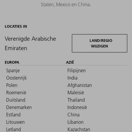
Staten, Mexico en China.
LOCATIES IN
Verenigde Arabische
LAND/REGIO
WIJZIGEN
Emiraten
EUROPA
AZIË
Spanje
Filipijnen
Oostenrijk
India
Polen
Afghanistan
Roemenië
Maleisië
Duitsland
Thailand
Denemarken
Indonesië
Estland
China
Litouwen
Libanon
Letland
Kazachstan