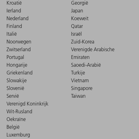
Kroatië
Georgië
Ierland
Japan
Nederland
Koeweit
Finland
Qatar
Italië
Israël
Noorwegen
Zuid-Korea
Zwitserland
Verenigde Arabische
Portugal
Emiraten
Hongarije
Saoedi-Arabië
Griekenland
Turkije
Slowakije
Vietnam
Slovenië
Singapore
Servië
Taiwan
Verenigd Koninkrijk
Wit-Rusland
Oekraïne
België
Luxemburg