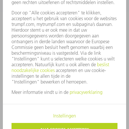
BEDRIJFSPROFIEL
RAAD VAN BESTUUR
JAARVERSLAG
BEDRIJFSPRINCIPES
COMPLIANCE
KLOKKENLUIDERSYSTEEM
BEVEILIGING
PERSBERICHTEN
TIJDSCHRIFTEN
DUURZAAMHEID
MILIEU EN KLIMAAT
SAMENLEVING EN ONDERNEMING
BEDRIJFSVOERING
IMPRESSUM
GEGEVENSBESCHERMING
COPYRIGHT EN LOGO
ALGEMENE VOORWAARDEN