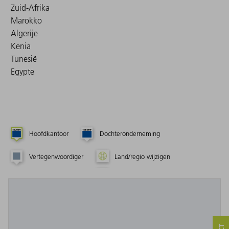
Zuid-Afrika
Marokko
Algerije
Kenia
Tunesië
Egypte
Hoofdkantoor
Dochteronderneming
Vertegenwoordiger
Land/regio wijzigen