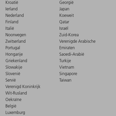
Kroatië
Georgië
Ierland
Japan
Nederland
Koeweit
Finland
Qatar
Italië
Israël
Noorwegen
Zuid-Korea
Zwitserland
Verenigde Arabische
Portugal
Emiraten
Hongarije
Saoedi-Arabië
Griekenland
Turkije
Slowakije
Vietnam
Slovenië
Singapore
Servië
Taiwan
Verenigd Koninkrijk
Wit-Rusland
Oekraïne
België
Luxemburg