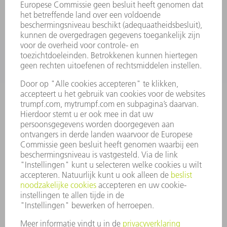
SERVICES
TOEPASSINGEN
SECTOREN
ONDERNEMING
CARRIÈRE
VACATURES
BEDRIJFSPROFIEL
RAAD VAN BESTUUR
JAARVERSLAG
BEDRIJFSPRINCIPES
COMPLIANCE
KLOKKENLUIDERSYSTEEM
BEVEILIGING
PERSBERICHTEN
TIJDSCHRIFTEN
DUURZAAMHEID
MILIEU EN KLIMAAT
SAMENLEVING EN ONDERNEMING
BEDRIJFSVOERING