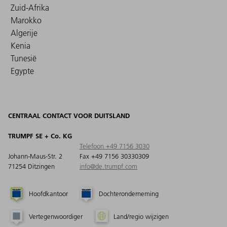
Zuid-Afrika
Marokko
Algerije
Kenia
Tunesië
Egypte
CENTRAAL CONTACT VOOR DUITSLAND
TRUMPF SE + Co. KG
Telefoon +49 7156 3030
Johann-Maus-Str. 2
Fax +49 7156 30330309
71254 Ditzingen
info@de.trumpf.com
Hoofdkantoor
Dochteronderneming
Vertegenwoordiger
Land/regio wijzigen