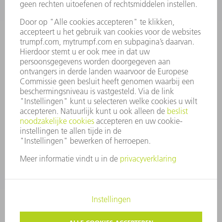
BEDRIJFSPROFIEL
RAAD VAN BESTUUR
JAARVERSLAG
BEDRIJFSPRINCIPES
COMPLIANCE
KLOKKENLUIDERSYSTEEM
BEVEILIGING
PERSBERICHTEN
TIJDSCHRIFTEN
DUURZAAMHEID
MILIEU EN KLIMAAT
SAMENLEVING EN ONDERNEMING
BEDRIJFSVOERING
IMPRESSUM
GEGEVENSBESCHERMING
COPYRIGHT EN LOGO
ALGEMENE VOORWAARDEN