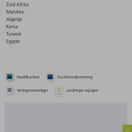
Zuid-Afrika
Marokko
Algerije
Kenia
Tunesië
Egypte
Hoofdkantoor
Dochteronderneming
Vertegenwoordiger
Land/regio wijzigen