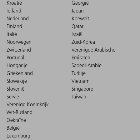
Kroatië
Georgië
Ierland
Japan
Nederland
Koeweit
Finland
Qatar
Italië
Israël
Noorwegen
Zuid-Korea
Zwitserland
Verenigde Arabische
Portugal
Emiraten
Hongarije
Saoedi-Arabië
Griekenland
Turkije
Slowakije
Vietnam
Slovenië
Singapore
Servië
Taiwan
Verenigd Koninkrijk
Wit-Rusland
Oekraïne
België
Luxemburg