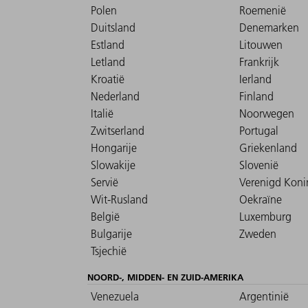
Polen
Roemenië
Duitsland
Denemarken
Estland
Litouwen
Letland
Frankrijk
Kroatië
Ierland
Nederland
Finland
Italië
Noorwegen
Zwitserland
Portugal
Hongarije
Griekenland
Slowakije
Slovenië
Servië
Verenigd Konin
Wit-Rusland
Oekraïne
België
Luxemburg
Bulgarije
Zweden
Tsjechië
NOORD-, MIDDEN- EN ZUID-AMERIKA
Venezuela
Argentinië