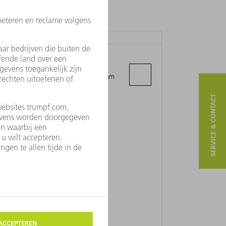
TRUMPF PTE LTD. – VIETNAM
REPRESENTATION OFFICE
Floor 19 Havana Building, No. 132, Ham
Nghi Street, Ben Thanh Ward
Hồ Chí Minh City
SERVICE & CONTACT