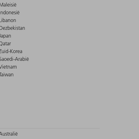
Maleisië
Indonesië
Libanon
Oezbekistan
Japan
Qatar
Zuid-Korea
Saoedi-Arabië
Vietnam
Taiwan
Australië