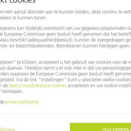
Vertegenwoordiger
Land/regio wijzigen
le Maps gebruiken?
dat u niet akkoord bent gegaan met onze cookies.
vacy-instellingen
aan.