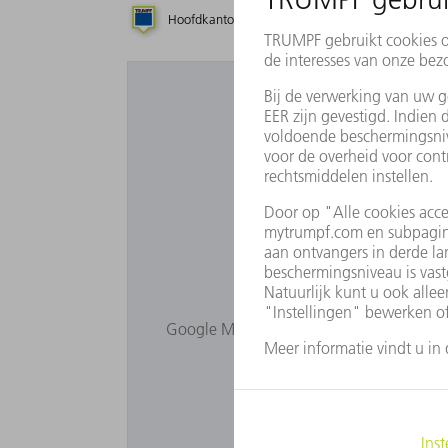
Hoofdkantoor
Dochteronderneming
Wilt u Goog
Google Maps wordt niet weergegeven, om
Pas uw
Pri