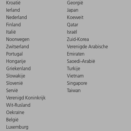
Kroatië
Georgië
Ierland
Japan
Nederland
Koeweit
Finland
Qatar
Italië
Israël
Noorwegen
Zuid-Korea
Zwitserland
Verenigde Arabische
Portugal
Emiraten
Hongarije
Saoedi-Arabië
Griekenland
Turkije
Slowakije
Vietnam
Slovenië
Singapore
Servië
Taiwan
Verenigd Koninkrijk
Wit-Rusland
Oekraïne
België
Luxemburg