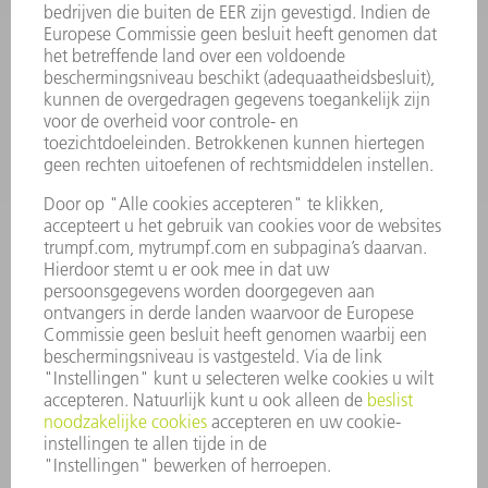
SOFTWARE
SERVICES
TOEPASSINGEN
SECTOREN
ONDERNEMING
CARRIÈRE
VACATURES
BEDRIJFSPROFIEL
RAAD VAN BESTUUR
JAARVERSLAG
BEDRIJFSPRINCIPES
COMPLIANCE
KLOKKENLUIDERSYSTEEM
BEVEILIGING
PERSBERICHTEN
TIJDSCHRIFTEN
DUURZAAMHEID
MILIEU EN KLIMAAT
SAMENLEVING EN ONDERNEMING
BEDRIJFSVOERING