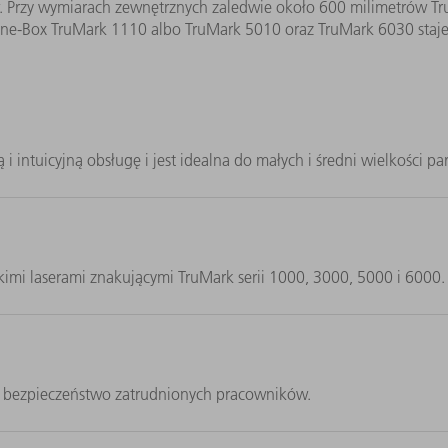
. Przy wymiarach zewnętrznych zaledwie około 600 milimetrów Tr
i One-Box TruMark 1110 albo TruMark 5010 oraz TruMark 6030 sta
tuicyjną obsługę i jest idealna do małych i średni wielkości part
imi laserami znakującymi TruMark serii 1000, 3000, 5000 i 6000.
 bezpieczeństwo zatrudnionych pracowników.