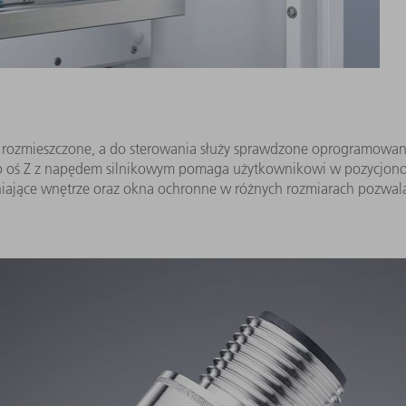
 rozmieszczone, a do sterowania służy sprawdzone oprogramowan
to oś Z z napędem silnikowym pomaga użytkownikowi w pozycjon
niające wnętrze oraz okna ochronne w różnych rozmiarach pozwal