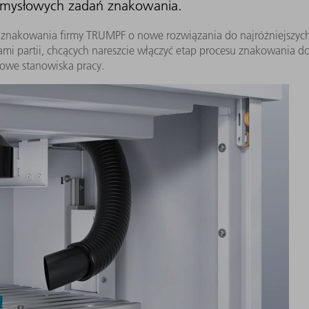
emysłowych zadań znakowania.
do znakowania firmy TRUMPF o nowe rozwiązania do najróżniejszyc
iami partii, chcących nareszcie włączyć etap procesu znakowania do
owe stanowiska pracy.