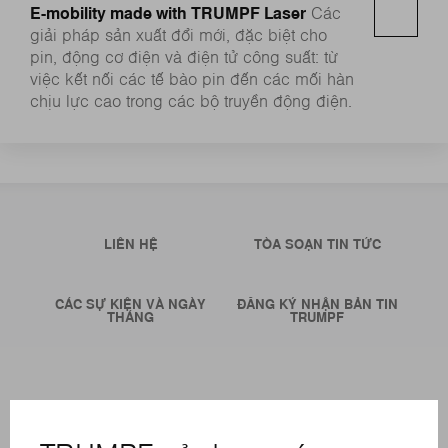
E-mobility made with TRUMPF Laser
Các
giải pháp sản xuất đổi mới, đặc biệt cho
pin, động cơ điện và điện tử công suất: từ
việc kết nối các tế bào pin đến các mối hàn
chịu lực cao trong các bộ truyền động điện.
LIÊN HỆ
TÒA SOẠN TIN TỨC
CÁC SỰ KIỆN VÀ NGÀY
ĐĂNG KÝ NHẬN BẢN TIN
THÁNG
TRUMPF
CÁC LOẠI HÌNH DỊCH VỤ TRỰC TUYẾN
LIÊN HỆ