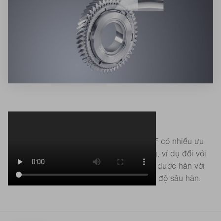
Công nghệ BrightLine Weld của TRUMPF có nhiều ưu
điểm trong lĩnh vực hệ thống truyền động, ví dụ đối với
bánh răng hàn bằng laser. Chúng có thể được hàn với
bước dẫn tiến cao hơn đáng kể với cùng độ sâu hàn.