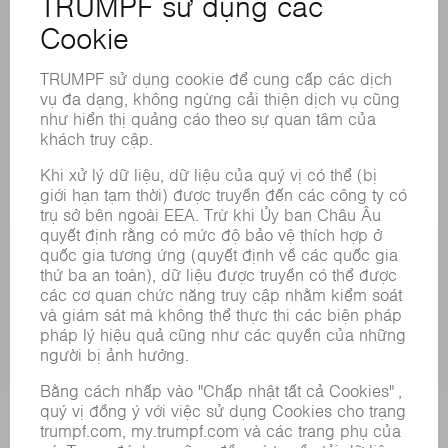
ĐỊA ĐIỂM
CÁC SỰ KIỆN VÀ NGÀY THÁNG
ĐĂNG KÝ BẢN TIN
BẢNG DỮ LIỆU AN TOÀN HÓA CHẤT
SẢN PHẨM
CÁC HỆ THỐNG &MÁY MÓC
CÔNG NGHỆ LASER
ĐIỆN TỬ CÔNG SUẤT
MÁY CÔNG CỤ
NHÀ MÁY THÔNG MINH
PHẦN MỀM
CÁC LOẠI HÌNH DỊCH VỤ
CÁC ỨNG DỤNG
CÁC LĨNH VỰC
DOANH NGHIỆP
SỰ NGHIỆP
VỊ TRÍ TUYỂN DỤNG
HỒ SƠ NĂNG LỰC CỦA TẬP ĐOÀN
HỘI ĐỒNG QUẢN TRỊ
BÁO CÁO THƯỜNG NIÊN
NGUYÊN TẮC DOANH NGHIỆP
TUÂN THỦ