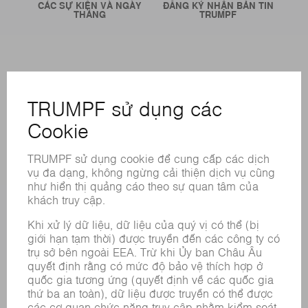
CÁC SỰ KIỆN VÀ NGÀY
ĐĂNG KÝ NHẬN BẢN TIN
THÁNG
TRUMPF
CÁC LOẠI HÌNH DỊCH VỤ TRỰC TUYẾN
LIÊN HỆ
ĐỊA ĐIỂM
CÁC SỰ KIỆN VÀ NGÀY THÁNG
ĐĂNG KÝ BẢN TIN
BẢNG DỮ LIỆU AN TOÀN HÓA CHẤT
SẢN PHẨM
CÁC HỆ THỐNG &MÁY MÓC
CÔNG NGHỆ LASER
ĐIỆN TỬ CÔNG SUẤT
MÁY CÔNG CỤ
NHÀ MÁY THÔNG MINH
PHẦN MỀM
CÁC LOẠI HÌNH DỊCH VỤ
CÁC ỨNG DỤNG
CÁC LĨNH VỰC
DOANH NGHIỆP