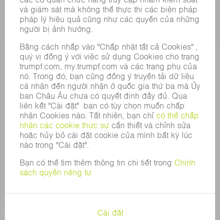
SỰ NGHIỆP
VỊ TRÍ TUYỂN DỤNG
HỒ SƠ NĂNG LỰC CỦA TẬP ĐOÀN
HỘI ĐỒNG QUẢN TRỊ
BÁO CÁO THƯỜNG NIÊN
NGUYÊN TẮC DOANH NGHIỆP
TUÂN THỦ
HỆ THỐNG TỐ CÁO
BẢO MẬT
THÔNG CÁO BÁO CHÍ
TẠP CHÍ
TÍNH BỀN VỮNG
MÔI TRƯỜNG & KHÍ HẬU
XÃ HỘI & DOANH NGHIỆP
QUẢN LÝ DOANH NGHIỆP