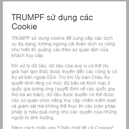
CÁC LOẠI HÌNH DỊCH VỤ TRỰC TUYẾN
LIÊN HỆ
ĐỊA ĐIỂM
CÁC SỰ KIỆN VÀ NGÀY THÁNG
ĐĂNG KÝ BẢN TIN
BẢNG DỮ LIỆU AN TOÀN HÓA CHẤT
SẢN PHẨM
CÁC HỆ THỐNG &MÁY MÓC
CÔNG NGHỆ LASER
ĐIỆN TỬ CÔNG SUẤT
MÁY CÔNG CỤ
NHÀ MÁY THÔNG MINH
PHẦN MỀM
CÁC LOẠI HÌNH DỊCH VỤ
CÁC ỨNG DỤNG
CÁC LĨNH VỰC
DOANH NGHIỆP
SỰ NGHIỆP
VỊ TRÍ TUYỂN DỤNG
HỒ SƠ NĂNG LỰC CỦA TẬP ĐOÀN
HỘI ĐỒNG QUẢN TRỊ