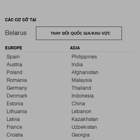
CÁC CƠ SỞ TẠI
Belarus
THAY ĐỔI QUỐC GIA/KHU VỰC
EUROPE
ASIA
Spain
Philippines
Austria
India
Poland
Afghanistan
Romania
Malaysia
Germany
Thailand
Denmark
Indonesia
Estonia
China
Lithuania
Lebanon
Latvia
Kazakhstan
France
Uzbekistan
Croatia
Georgia