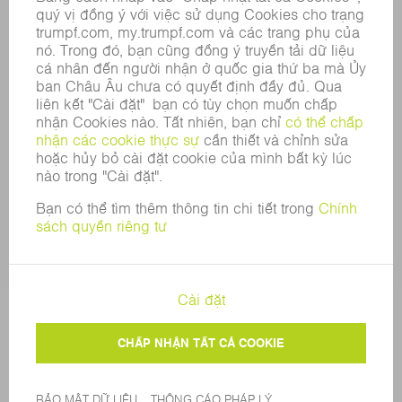
BÁO CÁO THƯỜNG NIÊN
NGUYÊN TẮC DOANH NGHIỆP
TUÂN THỦ
HỆ THỐNG TỐ CÁO
BẢO MẬT
THÔNG CÁO BÁO CHÍ
TẠP CHÍ
TÍNH BỀN VỮNG
MÔI TRƯỜNG & KHÍ HẬU
XÃ HỘI & DOANH NGHIỆP
QUẢN LÝ DOANH NGHIỆP
THÔNG CÁO PHÁP LÝ
BẢO MẬT DỮ LIỆU
BẢN QUYỀN
CÀI ĐẶT BẢO MẬT
© 2026 TRUMPF