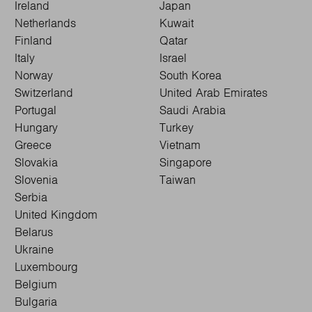
Ireland
Japan
Netherlands
Kuwait
Finland
Qatar
Italy
Israel
Norway
South Korea
Switzerland
United Arab Emirates
Portugal
Saudi Arabia
Hungary
Turkey
Greece
Vietnam
Slovakia
Singapore
Slovenia
Taiwan
Serbia
United Kingdom
Belarus
Ukraine
Luxembourg
Belgium
Bulgaria