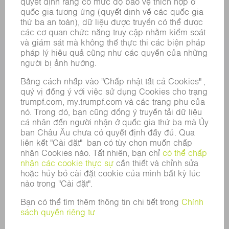
CÁC LOẠI HÌNH DỊCH VỤ
CÁC ỨNG DỤNG
CÁC LĨNH VỰC
DOANH NGHIỆP
SỰ NGHIỆP
VỊ TRÍ TUYỂN DỤNG
HỒ SƠ NĂNG LỰC CỦA TẬP ĐOÀN
HỘI ĐỒNG QUẢN TRỊ
BÁO CÁO THƯỜNG NIÊN
NGUYÊN TẮC DOANH NGHIỆP
TUÂN THỦ
HỆ THỐNG TỐ CÁO
BẢO MẬT
THÔNG CÁO BÁO CHÍ
TẠP CHÍ
TÍNH BỀN VỮNG
MÔI TRƯỜNG & KHÍ HẬU
XÃ HỘI & DOANH NGHIỆP
QUẢN LÝ DOANH NGHIỆP