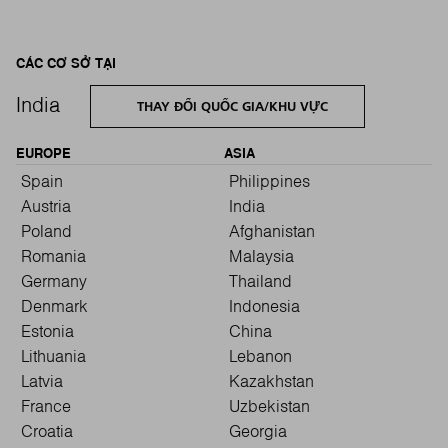
CÁC CƠ SỞ TẠI
India
THAY ĐỔI QUỐC GIA/KHU VỰC
EUROPE
ASIA
Spain
Philippines
Austria
India
Poland
Afghanistan
Romania
Malaysia
Germany
Thailand
Denmark
Indonesia
Estonia
China
Lithuania
Lebanon
Latvia
Kazakhstan
France
Uzbekistan
Croatia
Georgia