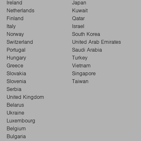
Ireland
Japan
Netherlands
Kuwait
Finland
Qatar
Italy
Israel
Norway
South Korea
Switzerland
United Arab Emirates
Portugal
Saudi Arabia
Hungary
Turkey
Greece
Vietnam
Slovakia
Singapore
Slovenia
Taiwan
Serbia
United Kingdom
Belarus
Ukraine
Luxembourg
Belgium
Bulgaria