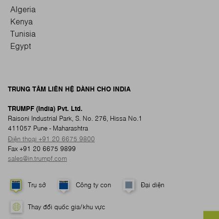
Algeria
Kenya
Tunisia
Egypt
TRUNG TÂM LIÊN HỆ DÀNH CHO INDIA
TRUMPF (India) Pvt. Ltd.
Raisoni Industrial Park, S. No. 276, Hissa No.1
411057 Pune - Maharashtra
Điện thoại +91 20 6675 9800
Fax +91 20 6675 9899
sales@in.trumpf.com
Trụ sở
Công ty con
Đại diện
Thay đổi quốc gia/khu vực