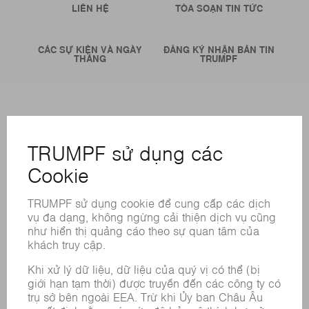
LIÊN HỆ
TÒA SOẠN TIN TỨC
CÁC SỰ KIỆN VÀ NGÀY
ĐĂNG KÝ NHẬN BẢN TIN
THÁNG
TRUMPF
CÁC LOẠI HÌNH DỊCH VỤ TRỰC TUYẾN
LIÊN HỆ
ĐỊA ĐIỂM
CÁC SỰ KIỆN VÀ NGÀY THÁNG
ĐĂNG KÝ BẢN TIN
BẢNG DỮ LIỆU AN TOÀN HÓA CHẤT
SẢN PHẨM
CÁC HỆ THỐNG &MÁY MÓC
CÔNG NGHỆ LASER
ĐIỆN TỬ CÔNG SUẤT
MÁY CÔNG CỤ
NHÀ MÁY THÔNG MINH
PHẦN MỀM