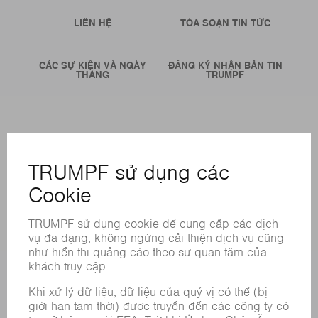
LIÊN HỆ
TÒA SOẠN TIN TỨC
CÁC SỰ KIỆN VÀ NGÀY
ĐĂNG KÝ NHẬN BẢN TIN
THÁNG
TRUMPF
CÁC LOẠI HÌNH DỊCH VỤ TRỰC TUYẾN
LIÊN HỆ
ĐỊA ĐIỂM
CÁC SỰ KIỆN VÀ NGÀY THÁNG
ĐĂNG KÝ BẢN TIN
BẢNG DỮ LIỆU AN TOÀN HÓA CHẤT
SẢN PHẨM
CÁC HỆ THỐNG &MÁY MÓC
CÔNG NGHỆ LASER
ĐIỆN TỬ CÔNG SUẤT
MÁY CÔNG CỤ
NHÀ MÁY THÔNG MINH