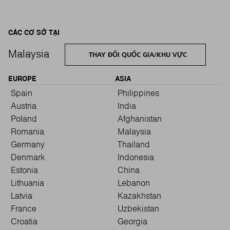
CÁC CƠ SỞ TẠI
Malaysia
THAY ĐỔI QUỐC GIA/KHU VỰC
EUROPE
ASIA
Spain
Philippines
Austria
India
Poland
Afghanistan
Romania
Malaysia
Germany
Thailand
Denmark
Indonesia
Estonia
China
Lithuania
Lebanon
Latvia
Kazakhstan
France
Uzbekistan
Croatia
Georgia