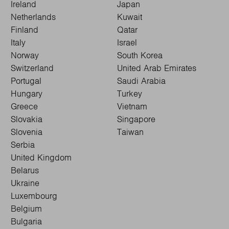
Ireland
Japan
Netherlands
Kuwait
Finland
Qatar
Italy
Israel
Norway
South Korea
Switzerland
United Arab Emirates
Portugal
Saudi Arabia
Hungary
Turkey
Greece
Vietnam
Slovakia
Singapore
Slovenia
Taiwan
Serbia
United Kingdom
Belarus
Ukraine
Luxembourg
Belgium
Bulgaria