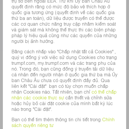
PHẦN MỀM
CÁC LOẠI HÌNH DỊCH VỤ
CÁC ỨNG DỤNG
CÁC LĨNH VỰC
DOANH NGHIỆP
SỰ NGHIỆP
VỊ TRÍ TUYỂN DỤNG
HỒ SƠ NĂNG LỰC CỦA TẬP ĐOÀN
HỘI ĐỒNG QUẢN TRỊ
BÁO CÁO THƯỜNG NIÊN
NGUYÊN TẮC DOANH NGHIỆP
TUÂN THỦ
HỆ THỐNG TỐ CÁO
BẢO MẬT
THÔNG CÁO BÁO CHÍ
TẠP CHÍ
TÍNH BỀN VỮNG
MÔI TRƯỜNG & KHÍ HẬU
XÃ HỘI & DOANH NGHIỆP
QUẢN LÝ DOANH NGHIỆP