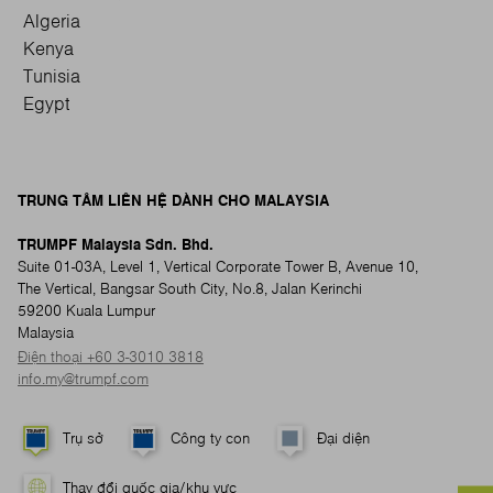
Algeria
Kenya
Tunisia
Egypt
TRUNG TÂM LIÊN HỆ DÀNH CHO MALAYSIA
TRUMPF Malaysia Sdn. Bhd.
Suite 01-03A, Level 1, Vertical Corporate Tower B, Avenue 10,
The Vertical, Bangsar South City, No.8, Jalan Kerinchi
59200 Kuala Lumpur
Malaysia
Điện thoại +60 3-3010 3818
info.my@trumpf.com
Trụ sở
Công ty con
Đại diện
Thay đổi quốc gia/khu vực