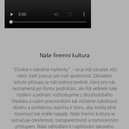
Naše firemní kultura
"Důvěra v odvážné myšlenky" – to je náš závazek vůči
všem, kteří pracují pro naši společnost. Základem
tohoto přístupu je náš rodinný podnik, který pro nás
neznamená jen formu podnikání, ale řídí veškeré naše
myšlení a jednání: rozhodujeme z dlouhodobého
hlediska a našim pracovníkům tak můžeme nabídnout
důvěru a potřebnou stabilitu k tomu, aby mohly plně
rozvinout své smělé nápady. Naše firemní kultura se
vyznačuje otevřeností, transparentností a rovnocenným
přístupem. Naše odhodlání k naplňování takového