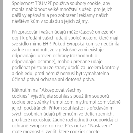
PRODUKTY
STROJE & SYSTÉMY
LASER
VÝKONOVÁ ELEKTRONIKA
ELEKTRICKÉ NÁŘADÍ
SMART FACTORY
SOFTWARE
SERVIS
POUŽITÍ
ODVĚTVÍ
SPOLEČNOST
KARIÉRA
PRACOVNÍ NABÍDKY
PROFIL PODNIKU
PŘEDSTAVENSTVO
VÝROČNÍ ZPRÁVA
ZÁSADY SPOLEČNOSTI
SHODA
SYSTÉM UPOZORŇOVAČŮ
SECURITY
TISKOVÉ ZPRÁVY
MAGAZÍN
UDRŽITELNOST