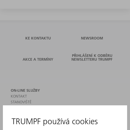
KE KONTAKTU
NEWSROOM
PŘIHLÁŠENÍ K ODBĚRU
AKCE A TERMÍNY
NEWSLETTERU TRUMPF
ON-LINE SLUŽBY
KONTAKT
STANOVIŠTĚ
AKCE A TERMÍNY
PŘIHLÁŠENÍ K ODBĚRU NEWSLETTERU
MYTRUMPF
BEZPEČNOSTNÍ LISTY