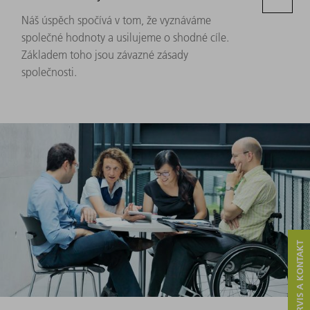
Náš úspěch spočívá v tom, že vyznáváme
společné hodnoty a usilujeme o shodné cíle.
Základem toho jsou závazné zásady
společnosti.
SERVIS A KONTAKT