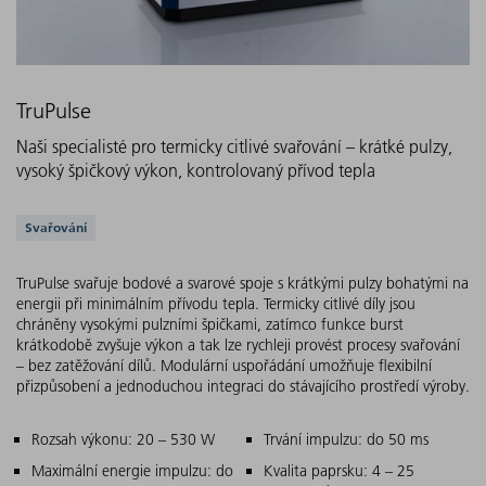
TruPulse
Naši specialisté pro termicky citlivé svařování – krátké pulzy,
vysoký špičkový výkon, kontrolovaný přívod tepla
Podporovaná řešení
Svařování
TruPulse svařuje bodové a svarové spoje s krátkými pulzy bohatými na
energii při minimálním přívodu tepla. Termicky citlivé díly jsou
chráněny vysokými pulzními špičkami, zatímco funkce burst
krátkodobě zvyšuje výkon a tak lze rychleji provést procesy svařování
– bez zatěžování dílů. Modulární uspořádání umožňuje flexibilní
přizpůsobení a jednoduchou integraci do stávajícího prostředí výroby.
Hlavní charakteristiky
Rozsah výkonu: 20 – 530 W
Trvání impulzu: do 50 ms
Maximální energie impulzu: do
Kvalita paprsku: 4 – 25