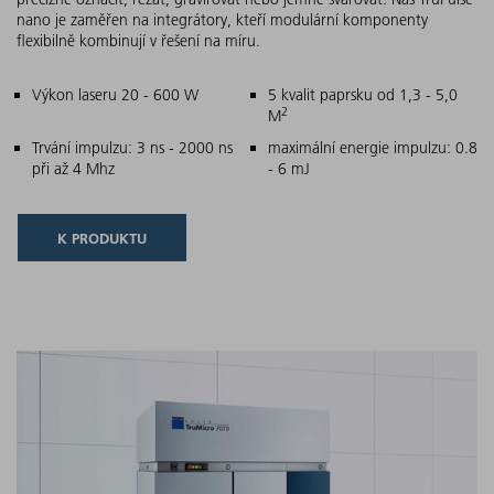
nano je zaměřen na integrátory, kteří modulární komponenty
flexibilně kombinují v řešení na míru.
Hlavní charakteristiky
Výkon laseru 20 - 600 W
5 kvalit paprsku od 1,3 - 5,0
2
M
Trvání impulzu: 3 ns - 2000 ns
maximální energie impulzu: 0.8
při až 4 Mhz
- 6 mJ
K PRODUKTU