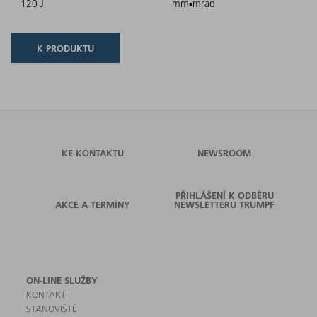
120 J
mm▪mrad
K PRODUKTU
KE KONTAKTU
NEWSROOM
PŘIHLÁŠENÍ K ODBĚRU
AKCE A TERMÍNY
NEWSLETTERU TRUMPF
ON-LINE SLUŽBY
KONTAKT
STANOVIŠTĚ