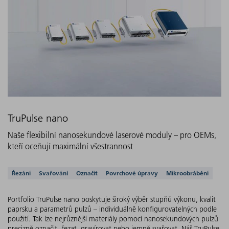
TruPulse nano
Naše flexibilní nanosekundové laserové moduly – pro OEMs,
kteří oceňují maximální všestrannost
Podporovaná řešení
Řezání
Svařování
Označit
Povrchové úpravy
Mikroobrábění
Portfolio TruPulse nano poskytuje široký výběr stupňů výkonu, kvalit
paprsku a parametrů pulzů – individuálně konfigurovatelných podle
použití. Tak lze nejrůznější materiály pomocí nanosekundových pulzů
precizně označit, řezat, gravírovat nebo jemně svařovat. Náš TruPulse