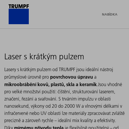
NABÍDKA
Laser s krátkým pulzem
Lasery s krátkým pulzem od TRUMPF jsou ideální nástroj
povrchovou úpravu
průmyslové úrovně pro
a
mikroobrábění
kovů, plastů, skla a keramik
.Jsou vhodné
pro velké množství použití: čištění, strukturování laserem,
značení, řezání a svařování. S trváním impulzu v oblasti
nanosekund, výkony od 20 do 2000 W a vlnovými délkami v
infračervené nebo UV oblasti lze materiály zpracovávat zvláště
precizně a zároveň rychle – ideální mix kvality a efektivity.
mírnému přívodu tepla
Díky
je flexibilně použitelný – od