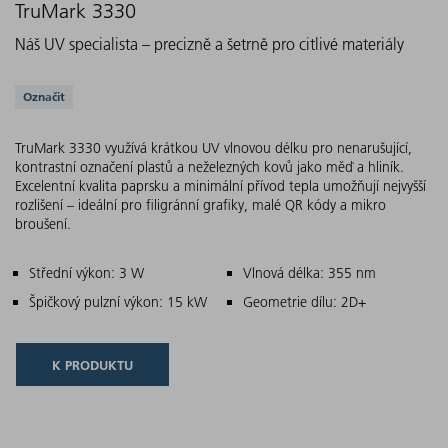
TruMark 3330
Náš UV specialista – precizně a šetrně pro citlivé materiály
Podporovaná řešení
Označit
TruMark 3330 využívá krátkou UV vlnovou délku pro nenarušující,
kontrastní označení plastů a neželezných kovů jako měď a hliník.
Excelentní kvalita paprsku a minimální přívod tepla umožňují nejvyšší
rozlišení – ideální pro filigránní grafiky, malé QR kódy a mikro
broušení.
Hlavní charakteristiky
Střední výkon: 3 W
Vlnová délka: 355 nm
Špičkový pulzní výkon: 15 kW
Geometrie dílu: 2D+
K PRODUKTU