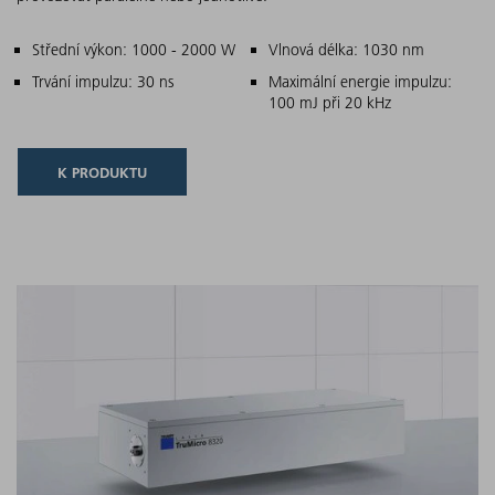
Hlavní charakteristiky
Střední výkon: 1000 - 2000 W
Vlnová délka: 1030 nm
Trvání impulzu: 30 ns
Maximální energie impulzu:
100 mJ při 20 kHz
K PRODUKTU