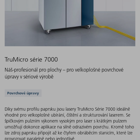
TruMicro série 7000
Náš-profesionál pro plochy – pro velkoplošné povrchové
úpravy v sériové výrobě
Podporovaná řešení
Povrchové úpravy
Díky svému profilu paprsku jsou lasery TruMicro Série 7000 ideálně
vhodné pro velkoplošné ubírání, čištění a strukturování laserem. Se
špičkovým pulzním výkonem vysokým pro laser s krátkým pulzem
umožňují dokonce aplikace na silně odrazivém povrchu. Kromě toho
lze zdroj paprsku připojit až ke čtyřem obráběcím stanicím, které lze
provozovat paralelně nebo jednotlivě.