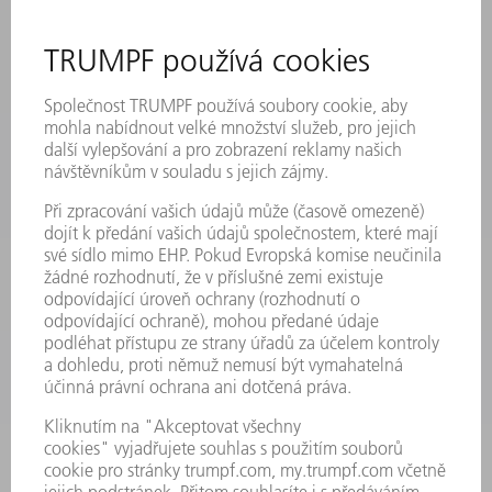
AKCE A TERMÍNY
PŘIHLÁŠENÍ K ODBĚRU NEWSLETTERU
MYTRUMPF
BEZPEČNOSTNÍ LISTY
PRODUKTY
STROJE & SYSTÉMY
LASER
VÝKONOVÁ ELEKTRONIKA
ELEKTRICKÉ NÁŘADÍ
SMART FACTORY
SOFTWARE
SERVIS
POUŽITÍ
ODVĚTVÍ
SPOLEČNOST
KARIÉRA
PRACOVNÍ NABÍDKY
PROFIL PODNIKU
PŘEDSTAVENSTVO
VÝROČNÍ ZPRÁVA
ZÁSADY SPOLEČNOSTI
SHODA
SYSTÉM UPOZORŇOVAČŮ