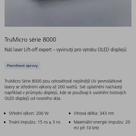
TruMicro série 8000
Náš laser Lift-off expert – vyvinutý pro výrobu OLED displejů
Podporovaná řešení
Povrchové úpravy
TruMicro Série 8000 jsou celosvětově nejsilnější UV pevnolátkové
lasery se středními výkony až 200 wattů. Své uplatnění nacházejí
například v průmyslu displejů, kde se používají k uvolnění hotových
OLED displejů od nosného skla.
Hlavní charakteristiky
Střední výkon: 200 W
Vlnová délka: 343 nm
Trvání impulzu: 15 ns ± 3 ns
Maximální energie impulzu: 20
mJ při 10 kHz