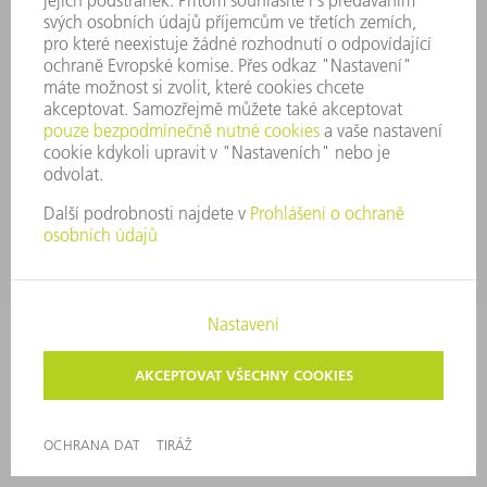
SECURITY
TISKOVÉ ZPRÁVY
MAGAZÍN
UDRŽITELNOST
ŽIVOTNÍ PROSTŘEDÍ & KLIMA
SOCIÁLNÍ TÉMA & SPOLEČNOST
VEDENÍ FIRMY
TIRÁŽ
OCHRANA DAT
AUTORSKÉ A ZNÁMKOVÉ PRÁVO
VOP TRUMPF PRAHA
NASTAVENÍ SOUKROMÍ
© 2026 TRUMPF