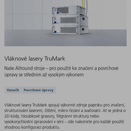
Vláknové lasery TruMark
Naše Allround stroje – pro použití ke značení a povrchové
úpravy se středním až vysokým výkonem
Podporovaná řešení
Označit
Povrchové úpravy
Vláknové lasery TruMark spojují výkonné zdroje paprsku pro značení,
strukturování laserem, čištění, mikro řezání a svařování. Ať se jedná o
2D kódy, hloubkové gravury, filigránní struktury nebo
vysokorychlostní zpracování v sérii – zde naleznete pro každé použití
vhodnou konfiguraci produktu.