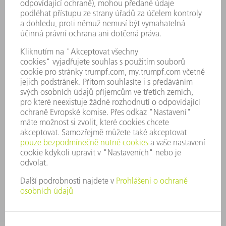
SPOLEČNOST
KARIÉRA
PRACOVNÍ NABÍDKY
PROFIL PODNIKU
PŘEDSTAVENSTVO
VÝROČNÍ ZPRÁVA
ZÁSADY SPOLEČNOSTI
SHODA
SYSTÉM UPOZORŇOVAČŮ
SECURITY
TISKOVÉ ZPRÁVY
MAGAZÍN
UDRŽITELNOST
ŽIVOTNÍ PROSTŘEDÍ & KLIMA
SOCIÁLNÍ TÉMA & SPOLEČNOST
VEDENÍ FIRMY