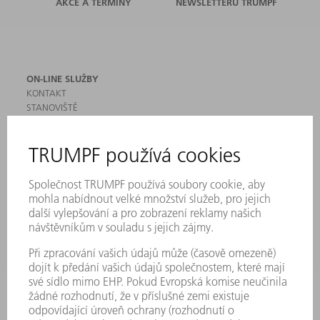
AKCE A TERMÍNY
NEWSLETTERU TRUMPF
ON-LINE SLUŽBY
KONTAKT
STANOVIŠTĚ
AKCE A TERMÍNY
PŘIHLÁŠENÍ K ODBĚRU NEWSLETTERU
MYTRUMPF
BEZPEČNOSTNÍ LISTY
PRODUKTY
STROJE & SYSTÉMY
LASER
VÝKONOVÁ ELEKTRONIKA
ELEKTRICKÉ NÁŘADÍ
SMART FACTORY
SOFTWARE
SERVIS
POUŽITÍ
ODVĚTVÍ