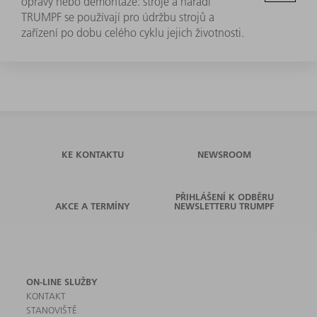
opravy nebo demontáže: stroje a nářadí
TRUMPF se používají pro údržbu strojů a
zařízení po dobu celého cyklu jejich životnosti.
KE KONTAKTU
NEWSROOM
PŘIHLÁŠENÍ K ODBĚRU
AKCE A TERMÍNY
NEWSLETTERU TRUMPF
ON-LINE SLUŽBY
KONTAKT
STANOVIŠTĚ