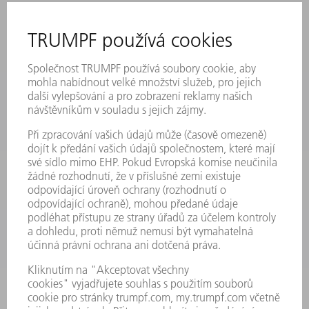
AKCE A TERMÍNY
PŘIHLÁŠENÍ K ODBĚRU NEWSLETTERU
MYTRUMPF
BEZPEČNOSTNÍ LISTY
PRODUKTY
STROJE & SYSTÉMY
LASER
VÝKONOVÁ ELEKTRONIKA
ELEKTRICKÉ NÁŘADÍ
SMART FACTORY
SOFTWARE
SERVIS
POUŽITÍ
ODVĚTVÍ
SPOLEČNOST
KARIÉRA
PRACOVNÍ NABÍDKY
PROFIL PODNIKU
PŘEDSTAVENSTVO
VÝROČNÍ ZPRÁVA
ZÁSADY SPOLEČNOSTI
SHODA