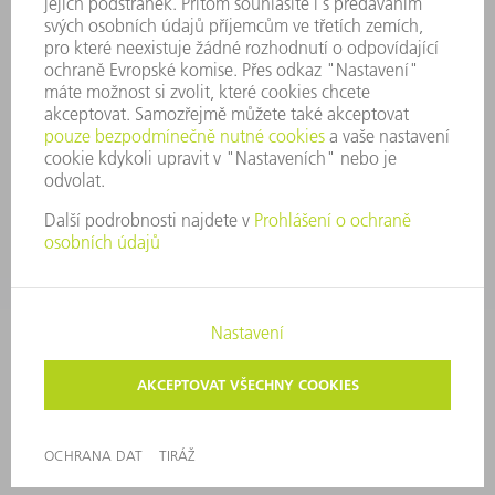
SYSTÉM UPOZORŇOVAČŮ
SECURITY
TISKOVÉ ZPRÁVY
MAGAZÍN
UDRŽITELNOST
ŽIVOTNÍ PROSTŘEDÍ & KLIMA
SOCIÁLNÍ TÉMA & SPOLEČNOST
VEDENÍ FIRMY
TIRÁŽ
OCHRANA DAT
AUTORSKÉ A ZNÁMKOVÉ PRÁVO
VOP TRUMPF PRAHA
NASTAVENÍ SOUKROMÍ
© 2026 TRUMPF