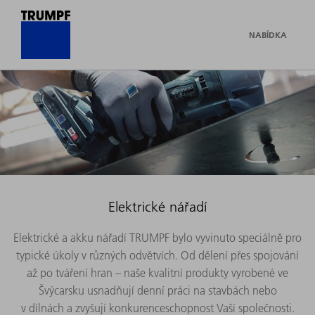
NABÍDKA
Elektrické nářadí
Elektrické a akku nářadí TRUMPF bylo vyvinuto speciálně pro
typické úkoly v různých odvětvích. Od dělení přes spojování
až po tváření hran – naše kvalitní produkty vyrobené ve
Švýcarsku usnadňují denní práci na stavbách nebo
v dílnách a zvyšují konkurenceschopnost Vaší společnosti.