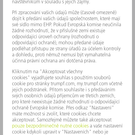
ELEKTRICKÉ NÁŘADÍ
SMART FACTORY
SOFTWARE
SERVIS
POUŽITÍ
ODVĚTVÍ
SPOLEČNOST
KARIÉRA
PRACOVNÍ NABÍDKY
PROFIL PODNIKU
PŘEDSTAVENSTVO
VÝROČNÍ ZPRÁVA
ZÁSADY SPOLEČNOSTI
SHODA
SYSTÉM UPOZORŇOVAČŮ
SECURITY
TISKOVÉ ZPRÁVY
MAGAZÍN
UDRŽITELNOST
ŽIVOTNÍ PROSTŘEDÍ & KLIMA
SOCIÁLNÍ TÉMA & SPOLEČNOST
VEDENÍ FIRMY