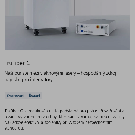
TruFiber G
Naši puristé mezi vláknovými lasery – hospodárný zdroj
paprsku pro integrátory
Podporovaná řešení
Svařování
Řezání
TruFiber G je redukován na to podstatné pro práce při svařování a
řezání. Vytvořen pro všechny, kteří sami ztvárňují svá řešení výroby.
Nákladově efektivní a spolehlivý při vysokém bezpečnostním
standardu.