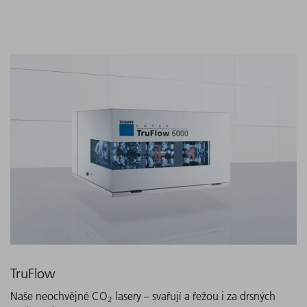
TruFlow
Naše neochvějné CO
lasery – svařují a řežou i za drsných
2