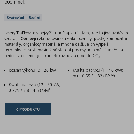
podmínek
Podporovaná řešení
Svařování
Řezání
Lasery TruFlow se v nejvyšší formě uplatní i tam, kde to jiné už dávno
vzdávají: Obrábějí i zkorodované a vlhké povrchy, plasty, kompozitní
materiály, organický materiál a mnohé další. Jejich vyspělá
technologie zajistí maximálně stabilní procesy, minimální údržbu a
nedostižnou energetickou efektivitu v segmentu CO₂.
Hlavní charakteristiky
Rozsah výkonu: 2 - 20 kW
Kvalita paprsku (1 - 10 kW):
min. 0,55 / 1,82 (K/M²)
Kvalita paprsku (12 - 20 kW):
0,225 / 3,8 - 4,5 (K/M²)
K PRODUKTU