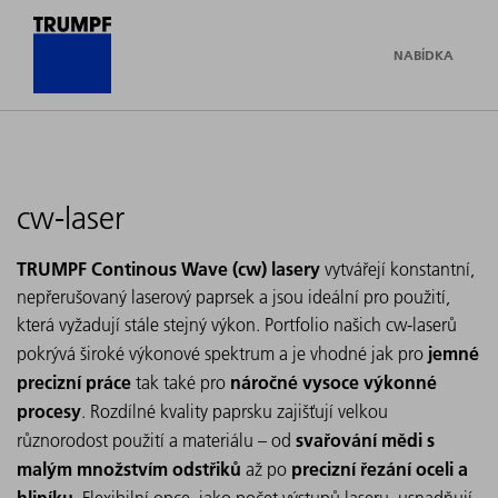
NABÍDKA
cw-laser
TRUMPF Continous Wave (cw) lasery
vytvářejí konstantní,
nepřerušovaný laserový paprsek a jsou ideální pro použití,
která vyžadují stále stejný výkon. Portfolio našich cw-laserů
jemné
pokrývá široké výkonové spektrum a je vhodné jak pro
precizní práce
náročné vysoce výkonné
tak také pro
procesy
. Rozdílné kvality paprsku zajišťují velkou
svařování mědi s
různorodost použití a materiálu – od
malým množstvím odstřiků
precizní řezání oceli a
až po
hliníku