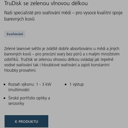
TruDisk se zelenou vlnovou délkou
Naši specialisté pro svařování mědi – pro vysoce kvalitní spoje
barevných kovů
Podporovaná řešení
Svařování
Zelené laserové světlo je zvláště dobře absorbováno u mědi a jiných
barevných kovů – pro precizní svary bez pórů a s malým množstvím
odstřiků. TruDisk se zelenou vlnovou délkou ovládají jak tepelně
vodivé svařování tak i hloubkové svařování a zajistí konstantní
hloubky provaření.
Hlavní charakteristiky
Rozsah výkonu: 1 - 3 kW
1 výstup
(multimode)
Široké portfolio optiky a
senzoriky
K PRODUKTU