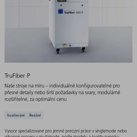
TruFiber P
Naše stroje na míru – individuálně konfigurovatelné pro
přesné detaily nebo širší požadavky na svary, modulárně
rozšířitelné, za optimální cenu
Podporovaná řešení
Svařování
Řezání
Vysoce specializované pro jemné precizní práce v singlemode nebo
výkonné procesy v multimode, podle modelu a kvality paprsku.