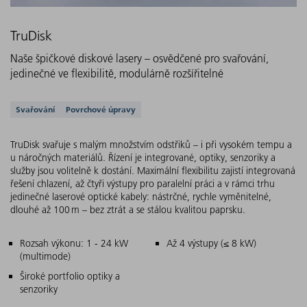
TruDisk
Naše špičkové diskové lasery – osvědčené pro svařování,
jedinečné ve flexibilitě, modulárně rozšířitelné
Podporovaná řešení
Svařování
Povrchové úpravy
TruDisk svařuje s malým množstvím odstřiků – i při vysokém tempu a
u náročných materiálů. Řízení je integrované, optiky, senzoriky a
služby jsou volitelně k dostání. Maximální flexibilitu zajistí integrovaná
řešení chlazení, až čtyři výstupy pro paralelní práci a v rámci trhu
jedinečné laserové optické kabely: nástrčné, rychle vyměnitelné,
dlouhé až 100 m – bez ztrát a se stálou kvalitou paprsku.
Hlavní charakteristiky
Rozsah výkonu: 1 - 24 kW
Až 4 výstupy (≤ 8 kW)
(multimode)
Široké portfolio optiky a
senzoriky