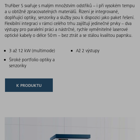
TruFiber S svařuje s malým množstvím odstřiků – i při vysokém tempu
a u obtížně zpracovatelných materiálů. Řízení je integrované,
doplňující optiky, senzoriky a služby jsou k dispozici jako paket řešení.
Flexibilní integraci v rámci celého trhu zajišťují jedinečné prvky – dva
výstupy pro paralelní práci a nástrčné, rychle vyměnitelné laserové
optické kabely o délce 50 m – bez ztrát a se stálou kvalitou paprsku.
Hlavní charakteristiky
3 až 12 kW (multimode)
Až 2 výstupy
Široké portfolio optiky a
senzoriky
K PRODUKTU