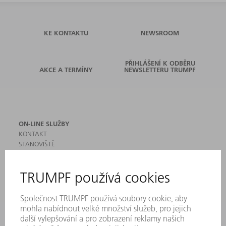
KE KONTAKTU
NEWSROOM
PŘIHLÁŠENÍ K ODBĚRU
AKCE A TERMÍNY
NEWSLETTERU TRUMPF
ON-LINE SLUŽBY
KONTAKT
STANOVIŠTĚ
AKCE A TERMÍNY
PŘIHLÁŠENÍ K ODBĚRU NEWSLETTERU
MYTRUMPF
BEZPEČNOSTNÍ LISTY
PRODUKTY
STROJE & SYSTÉMY
LASER
VÝKONOVÁ ELEKTRONIKA