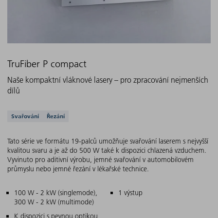
TruFiber P compact
Naše kompaktní vláknové lasery – pro zpracování nejmenších
dílů
Podporovaná řešení
Svařování
Řezání
Tato série ve formátu 19-palců umožňuje svařování laserem s nejvyšší
kvalitou svaru a je až do 500 W také k dispozici chlazená vzduchem.
Vyvinuto pro aditivní výrobu, jemné svařování v automobilovém
průmyslu nebo jemné řezání v lékařské technice.
Hlavní charakteristiky
100 W - 2 kW (singlemode),
1 výstup
300 W - 2 kW (multimode)
K dispozici s pevnou optikou