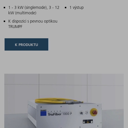
Hlavní charakteristiky
1 - 3 kW (singlemode), 3 - 12
1 výstup
kW (multimode)
K dispozici s pevnou optikou
TRUMPF
K PRODUKTU