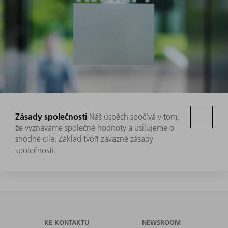
Zásady společnosti
Náš úspěch spočívá v tom,
že vyznáváme společné hodnoty a usilujeme o
shodné cíle. Základ tvoří závazné zásady
společnosti.
KE KONTAKTU
NEWSROOM