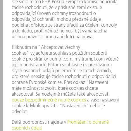
SERVIS
POUŽITÍ
ODVĚTVÍ
SPOLEČNOST
KARIÉRA
PRACOVNÍ NABÍDKY
PROFIL PODNIKU
PŘEDSTAVENSTVO
VÝROČNÍ ZPRÁVA
ZÁSADY SPOLEČNOSTI
SHODA
SYSTÉM UPOZORŇOVAČŮ
SECURITY
TISKOVÉ ZPRÁVY
MAGAZÍN
UDRŽITELNOST
ŽIVOTNÍ PROSTŘEDÍ & KLIMA
SOCIÁLNÍ TÉMA & SPOLEČNOST
VEDENÍ FIRMY