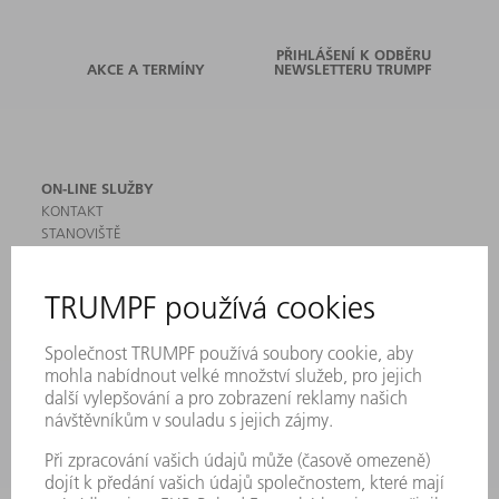
PŘIHLÁŠENÍ K ODBĚRU
AKCE A TERMÍNY
NEWSLETTERU TRUMPF
ON-LINE SLUŽBY
KONTAKT
STANOVIŠTĚ
AKCE A TERMÍNY
PŘIHLÁŠENÍ K ODBĚRU NEWSLETTERU
MYTRUMPF
BEZPEČNOSTNÍ LISTY
PRODUKTY
STROJE & SYSTÉMY
LASER
VÝKONOVÁ ELEKTRONIKA
ELEKTRICKÉ NÁŘADÍ
SMART FACTORY
SOFTWARE