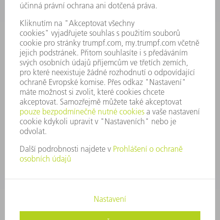
PROFIL PODNIKU
PŘEDSTAVENSTVO
VÝROČNÍ ZPRÁVA
ZÁSADY SPOLEČNOSTI
SHODA
SYSTÉM UPOZORŇOVAČŮ
SECURITY
TISKOVÉ ZPRÁVY
MAGAZÍN
UDRŽITELNOST
ŽIVOTNÍ PROSTŘEDÍ & KLIMA
SOCIÁLNÍ TÉMA & SPOLEČNOST
VEDENÍ FIRMY
TIRÁŽ
OCHRANA DAT
AUTORSKÉ A ZNÁMKOVÉ PRÁVO