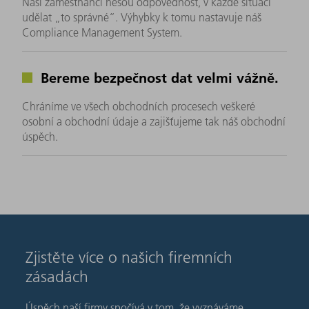
Naši zaměstnanci nesou odpovědnost, v každé situaci
udělat „to správné“. Výhybky k tomu nastavuje náš
Compliance Management System.
Bereme bezpečnost dat velmi vážně.
Chráníme ve všech obchodních procesech veškeré
osobní a obchodní údaje a zajišťujeme tak náš obchodní
úspěch.
Zjistěte více o našich firemních
zásadách
Úspěch naší firmy spočívá v tom, že vyznáváme