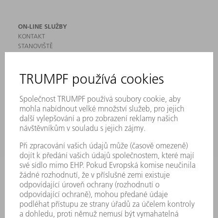
ON-LINE SLUŽBY
KONTAKT
STANOVIŠTĚ
AKCE A TERMÍNY
PŘIHLÁŠENÍ K ODBĚRU NEWSLETTERU
MYTRUMPF
BEZPEČNOSTNÍ LISTY
PRODUKTY
STROJE & SYSTÉMY
LASER
VÝKONOVÁ ELEKTRONIKA
ELEKTRICKÉ NÁŘADÍ
SMART FACTORY
SOFTWARE
SERVIS
POUŽITÍ
ODVĚTVÍ
SPOLEČNOST
KARIÉRA
PRACOVNÍ NABÍDKY