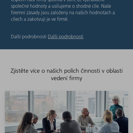
společné hodnoty a usilujeme o shodné cíle. Naše
firemní zásady jsou založeny na našich hodnotách a
cílech a zakotvují je ve firmě.
Další podrobnosti
Další podrobnosti
Zjistěte více o našich polích činnosti v oblasti
vedení firmy