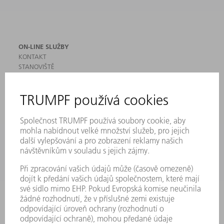
ON-LINE SLUŽBY
KONTAKT
STANOVIŠTĚ
AKCE A TERMÍNY
PŘIHLÁŠENÍ K ODBĚRU NEWSLETTERU
MYTRUMPF
BEZPEČNOSTNÍ LISTY
PRODUKTY
STROJE & SYSTÉMY
LASER
VÝKONOVÁ ELEKTRONIKA
ELEKTRICKÉ NÁŘADÍ
SMART FACTORY
SOFTWARE
SERVIS
POUŽITÍ
ODVĚTVÍ
SPOLEČNOST