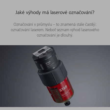
Jaké výhody má laserové označování?
Označování v průmyslu – to znamená stále častěji:
označování laserem. Neboť seznam výhod laserového
označování je dlouhý.