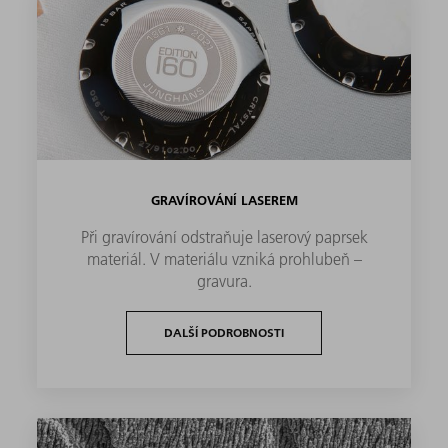
GRAVÍROVÁNÍ LASEREM
Při gravírování odstraňuje laserový paprsek
materiál. V materiálu vzniká prohlubeň –
gravura.
DALŠÍ PODROBNOSTI