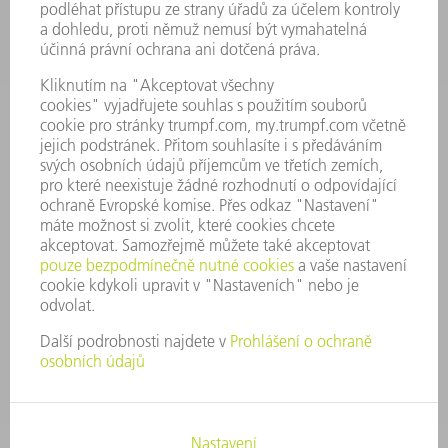
KARIÉRA
PRACOVNÍ NABÍDKY
PROFIL PODNIKU
PŘEDSTAVENSTVO
VÝROČNÍ ZPRÁVA
ZÁSADY SPOLEČNOSTI
SHODA
SYSTÉM UPOZORŇOVAČŮ
SECURITY
TISKOVÉ ZPRÁVY
MAGAZÍN
UDRŽITELNOST
ŽIVOTNÍ PROSTŘEDÍ & KLIMA
SOCIÁLNÍ TÉMA & SPOLEČNOST
VEDENÍ FIRMY
TIRÁŽ
OCHRANA DAT