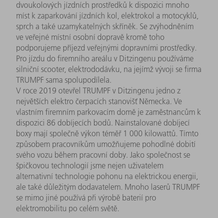
dvoukolových jízdních prostředků k dispozici mnoho
míst k zaparkování jízdních kol, elektrokol a motocyklů,
sprch a také uzamykatelných skříněk. Se zvýhodněním
ve veřejné místní osobní dopravě kromě toho
podporujeme příjezd veřejnými dopravními prostředky.
Pro jízdu do firemního areálu v Ditzingenu používáme
silniční scooter, elektrododávku, na jejímž vývoji se firma
TRUMPF sama spolupodílela.
V roce 2019 otevřel TRUMPF v Ditzingenu jedno z
největších elektro čerpacích stanovišť Německa. Ve
vlastním firemním parkovacím domě je zaměstnancům k
dispozici 86 dobíjecích bodů. Nainstalované dobíjecí
boxy mají společně výkon téměř 1 000 kilowattů. Tímto
způsobem pracovníkům umožňujeme pohodlné dobití
svého vozu během pracovní doby. Jako společnost se
špičkovou technologií jsme nejen uživatelem
alternativní technologie pohonu na elektrickou energii,
ale také důležitým dodavatelem. Mnoho laserů TRUMPF
se mimo jiné používá při výrobě baterií pro
elektromobilitu po celém světě.