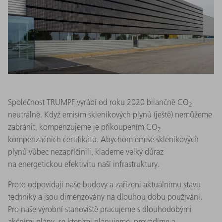
Společnost TRUMPF vyrábí od roku 2020 bilančně CO
2
neutrálně. Když emisím skleníkových plynů (ještě) nemůžeme
zabránit, kompenzujeme je přikoupením CO
2
kompenzačních certifikátů. Abychom emise skleníkových
plynů vůbec nezapříčinili, klademe velký důraz
na energetickou efektivitu naší infrastruktury.
Proto odpovídají naše budovy a zařízení aktuálnímu stavu
techniky a jsou dimenzovány na dlouhou dobu používání.
Pro naše výrobní stanoviště pracujeme s dlouhodobými
akčními plány, se kterými plánujeme, provádíme a