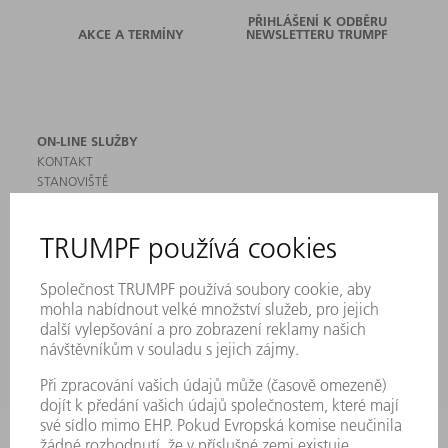
PŘIHLÁŠENÍ K ODBĚRU
AKCE A TERMÍNY
NEWSLETTERU TRUMPF
ON-LINE SLUŽBY
KONTAKT
STANOVIŠTĚ
AKCE A TERMÍNY
PŘIHLÁŠENÍ K ODBĚRU NEWSLETTERU
MYTRUMPF
BEZPEČNOSTNÍ LISTY
PRODUKTY
STROJE & SYSTÉMY
LASER
VÝKONOVÁ ELEKTRONIKA
ELEKTRICKÉ NÁŘADÍ
SMART FACTORY
SOFTWARE
SERVIS
POUŽITÍ