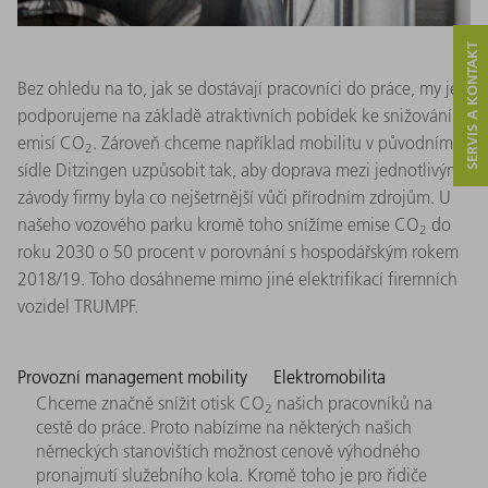
SERVIS A KONTAKT
Bez ohledu na to, jak se dostávají pracovníci do práce, my je
podporujeme na základě atraktivních pobídek ke snižování
emisí CO
. Zároveň chceme například mobilitu v původním
2
sídle Ditzingen uzpůsobit tak, aby doprava mezi jednotlivými
závody firmy byla co nejšetrnější vůči přírodním zdrojům. U
našeho vozového parku kromě toho snížíme emise CO
do
2
roku 2030 o 50 procent v porovnání s hospodářským rokem
2018/19. Toho dosáhneme mimo jiné elektrifikací firemních
vozidel TRUMPF.
Provozní management mobility
Elektromobilita
Chceme značně snížit otisk CO
našich pracovníků na
2
cestě do práce. Proto nabízíme na některých našich
německých stanovištích možnost cenově výhodného
pronajmutí služebního kola. Kromě toho je pro řidiče