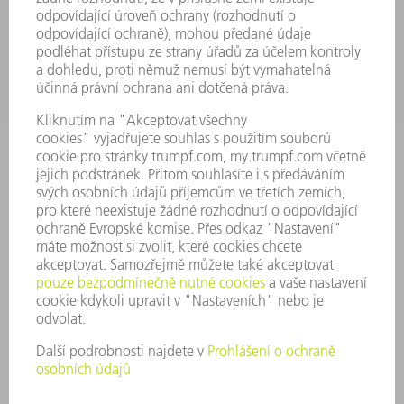
ODVĚTVÍ
SPOLEČNOST
KARIÉRA
PRACOVNÍ NABÍDKY
PROFIL PODNIKU
PŘEDSTAVENSTVO
VÝROČNÍ ZPRÁVA
ZÁSADY SPOLEČNOSTI
SHODA
SYSTÉM UPOZORŇOVAČŮ
SECURITY
TISKOVÉ ZPRÁVY
MAGAZÍN
UDRŽITELNOST
ŽIVOTNÍ PROSTŘEDÍ & KLIMA
SOCIÁLNÍ TÉMA & SPOLEČNOST
VEDENÍ FIRMY