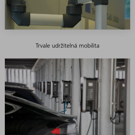
Trvale udržitelná mobilita
U strojů v laboratorním provozu střediska TRUMPF Laser
Application Center jsme spotřebu proudu snížili o 25 procent
– díky novým variantám pohotovostního režimu strojů.