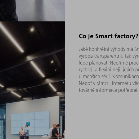
Co je Smart factory?
Jaké konkrétní výhody má Sm
výroba transparentní. Tak vý
lépe plánovat. Nepřímé proces
rychleji a flexibilněji, jeji
u menších sérií. Komunikační 
Neboť v rámci „Internetu věc
továrně informace potřebné 