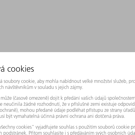
u také „Digitální transformace“, s jejíž pomocí má být průmyslov
Co je průmysl 4.0?