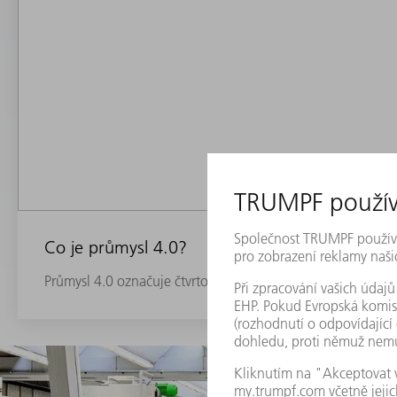
Co je průmysl 4.0?
Průmysl 4.0 označuje čtvrtou průmyslovou revoluci – zvano