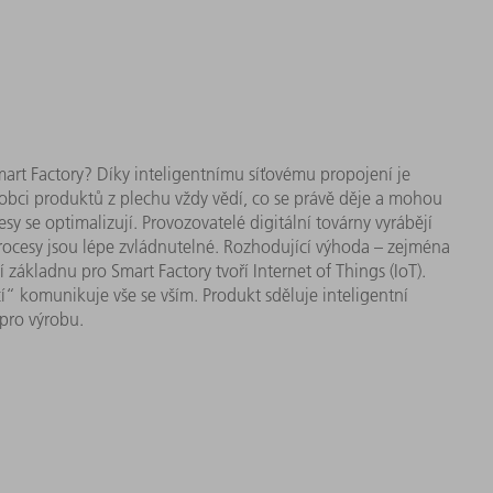
art Factory? Díky inteligentnímu síťovému propojení je
robci produktů z plechu vždy vědí, co se právě děje a mohou
y se optimalizují. Provozovatelé digitální továrny vyrábějí
ch procesy jsou lépe zvládnutelné. Rozhodující výhoda – zejména
základnu pro Smart Factory tvoří Internet of Things (IoT).
í“ komunikuje vše se vším. Produkt sděluje inteligentní
pro výrobu.