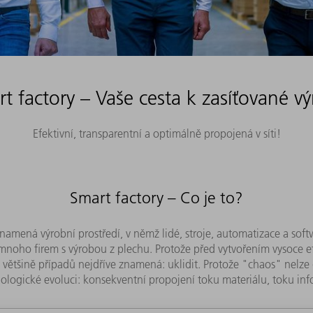
t factory – Vaše cesta k zasíťované v
Efektivní, transparentní a optimálně propojená v síti!
Smart factory – Co je to?
znamená výrobní prostředí, v němž lidé, stroje, automatizace a sof
mnoho firem s výrobou z plechu. Protože před vytvořením vysoce efe
e většině případů nejdříve znamená: uklidit. Protože "chaos" nelz
chnologické evoluci: konsekventní propojení toku materiálu, toku in