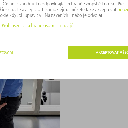
Základem Průmyslu 4.0 je digi
techniky a vývoji digitálníc
flexibility a produktivity. 
Továrna budoucnosti trvale o