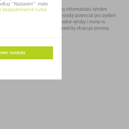
tální síťové propojení, které díky informatizaci výrobní
h obchodních platforem nabízí obrovský potenciál pro zvýšení
Spojuje různé komponenty v rámci jedné výroby i mimo ni.
ptimalizuje výrobní postupy a drasticky zkracuje procesy.