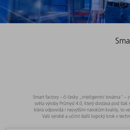
Smar
Smart factory – či česky „inteligentní továrna“ – 
světa výroby Průmysl 4.0, který dostává pod tlak 
která odpovídá i nejvyšším nárokům kvality, to v
Vaší výrobě a učinit další logický krok v te