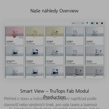
Naše náhledy Overview
Smart View – TruTops Fab Modul
Production
Přehled o stavu a individuální seskupení například podle
stanovišť nebo výrobních linek, pro vaše lasery a laserová