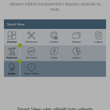
vybavení kdykoli transparentně k dispozici nezávisle na
místě.
Smart View vám přináší tyto výhody