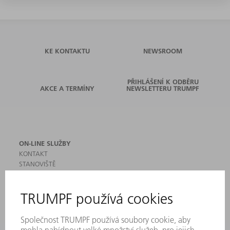
KE KONTAKTU
NEWSROOM
PŘIHLÁŠENÍ K ODBĚRU
AKCE A TERMÍNY
NEWSLETTERU TRUMPF
ON-LINE SLUŽBY
KONTAKT
STANOVIŠTĚ
AKCE A TERMÍNY
PŘIHLÁŠENÍ K ODBĚRU NEWSLETTERU
MYTRUMPF
BEZPEČNOSTNÍ LISTY
PRODUKTY
STROJE & SYSTÉMY