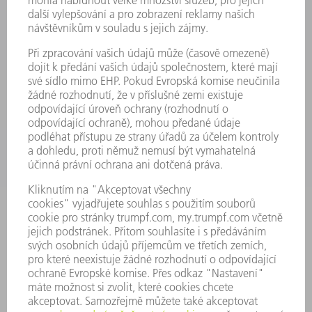
LASER
VÝKONOVÁ ELEKTRONIKA
ELEKTRICKÉ NÁŘADÍ
SMART FACTORY
SOFTWARE
SERVIS
POUŽITÍ
ODVĚTVÍ
SPOLEČNOST
KARIÉRA
PRACOVNÍ NABÍDKY
PROFIL PODNIKU
PŘEDSTAVENSTVO
VÝROČNÍ ZPRÁVA
ZÁSADY SPOLEČNOSTI
SHODA
SYSTÉM UPOZORŇOVAČŮ
SECURITY
TISKOVÉ ZPRÁVY
MAGAZÍN
UDRŽITELNOST
ŽIVOTNÍ PROSTŘEDÍ & KLIMA