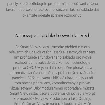
panely, které potřebujete pro optimální používání vašeho
laseru nebo vašeho laserového zařízení. Tak na základě dat
okamžitě uděláte správné rozhodnutí.
Zachovejte si přehled o svých laserech
Se Smart View si sami vytvoříte přehled o všech
relevantních údajích vašich laserů a laserových zařízení.
Tím profitujete z fundovaného základu pro rychlá
rozhodnutí na základě dat. Pomocí technologie
přenosu OPC UA jsou data bezpečně přenášena a
automatizovaně znázorněna v přehledných ovládacích
panelech. Vaše relevantní klíčové ukazatele jsou při
tom přesně připraveny, komprimovány a pro vás
vizualizovány. Díky modulárnímu uspořádání můžete
Smart View sestavit zcela podle vašich potřeb a vybrat
si z modulů Overview, Production a také Quality.​
Protože Smart View je na bázi cloudu, máte vaše