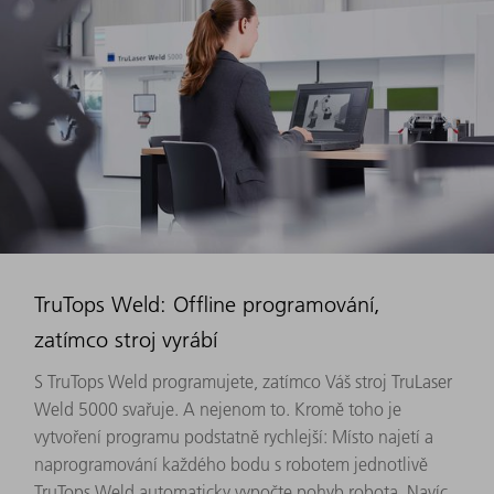
TruTops Weld: Offline programování,
zatímco stroj vyrábí
S TruTops Weld programujete, zatímco Váš stroj TruLaser
Weld 5000 svařuje. A nejenom to. Kromě toho je
vytvoření programu podstatně rychlejší: Místo najetí a
naprogramování každého bodu s robotem jednotlivě
TruTops Weld automaticky vypočte pohyb robota. Navíc