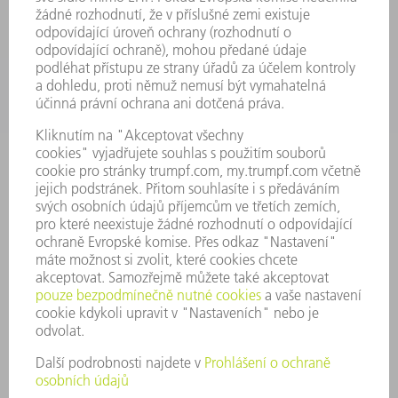
POUŽITÍ
ODVĚTVÍ
SPOLEČNOST
KARIÉRA
PRACOVNÍ NABÍDKY
PROFIL PODNIKU
PŘEDSTAVENSTVO
VÝROČNÍ ZPRÁVA
ZÁSADY SPOLEČNOSTI
SHODA
SYSTÉM UPOZORŇOVAČŮ
SECURITY
TISKOVÉ ZPRÁVY
MAGAZÍN
UDRŽITELNOST
ŽIVOTNÍ PROSTŘEDÍ & KLIMA
SOCIÁLNÍ TÉMA & SPOLEČNOST
VEDENÍ FIRMY