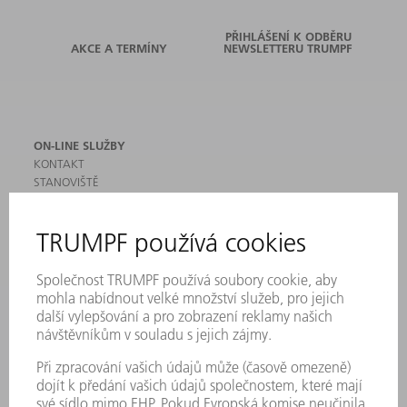
PŘIHLÁŠENÍ K ODBĚRU
AKCE A TERMÍNY
NEWSLETTERU TRUMPF
ON-LINE SLUŽBY
KONTAKT
STANOVIŠTĚ
AKCE A TERMÍNY
PŘIHLÁŠENÍ K ODBĚRU NEWSLETTERU
MYTRUMPF
BEZPEČNOSTNÍ LISTY
PRODUKTY
STROJE & SYSTÉMY
LASER
VÝKONOVÁ ELEKTRONIKA
ELEKTRICKÉ NÁŘADÍ
SMART FACTORY
SOFTWARE
SERVIS