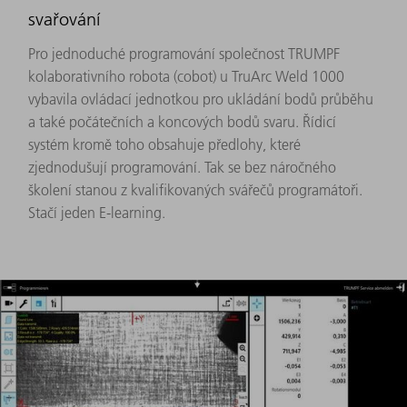
svařování
Pro jednoduché programování společnost TRUMPF
kolaborativního robota (cobot) u TruArc Weld 1000
vybavila ovládací jednotkou pro ukládání bodů průběhu
a také počátečních a koncových bodů svaru. Řídicí
systém kromě toho obsahuje předlohy, které
zjednodušují programování. Tak se bez náročného
školení stanou z kvalifikovaných svářečů programátoři.
Stačí jeden E-learning.