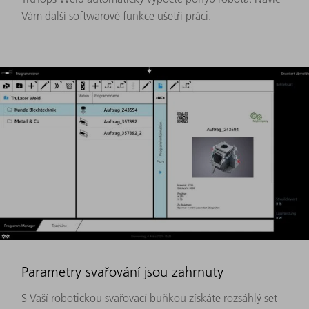
Vám další softwarové funkce ušetří práci.
Parametry svařování jsou zahrnuty
S Vaší robotickou svařovací buňkou získáte rozsáhlý set