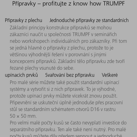
Přípravky – profitujte z know how TRUMPF
Přípravky z plechu
Jednoduché přípravky ze standardních
Základní principy konstrukce přípravků se mohou
zákazníci naučit u společnosti TRUMPF v seminářích
nebo workshopech individuálních pro zákazníky. Při tom
se jedná hlavně o přípravky z plechu, protože to je
většinou výhodnější řešení v porovnání s jinými
koncepcemi přípravků. Základní tělo přípravku zde tvoří
řezané plechy vsunuté do sebe.
upínacích prvků
Svařování bez přípravku
Veškeré
Pro malé série můžete také použít standardní upínací
systémy a vytvořit si z nich přípravek. To je výhodné,
protože upínací prvky můžete vícekrát znovu použít.
Připevnění se uskuteční úplně jednoduše přes pracovní
stůl se standardním schématem otvorů D16 v rastru
50 × 50 mm.
Pro velmi malé počty kusů se často nevyplatí investice do
separátního přípravku. Ten ale také není nutný. Pro malé
počty kusů můžete díly předem sepnout a jednoduché