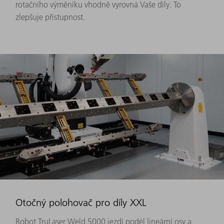
rotačního výměníku vhodně vyrovná Vaše díly. To
zlepšuje přístupnost.
Otočný polohovač pro díly XXL
Robot TruLaser Weld 5000 jezdí podél lineární osy a