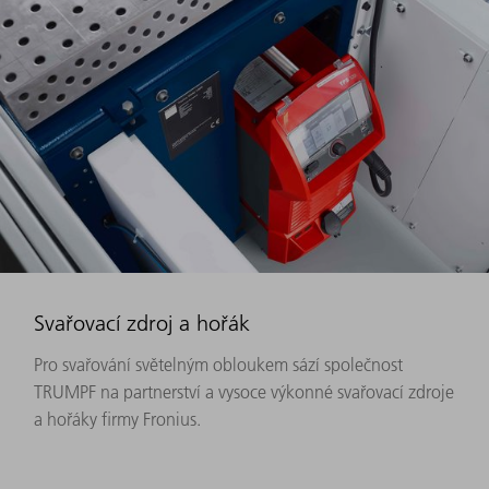
Svařovací zdroj a hořák
Pro svařování světelným obloukem sází společnost
TRUMPF na partnerství a vysoce výkonné svařovací zdroje
a hořáky firmy Fronius.