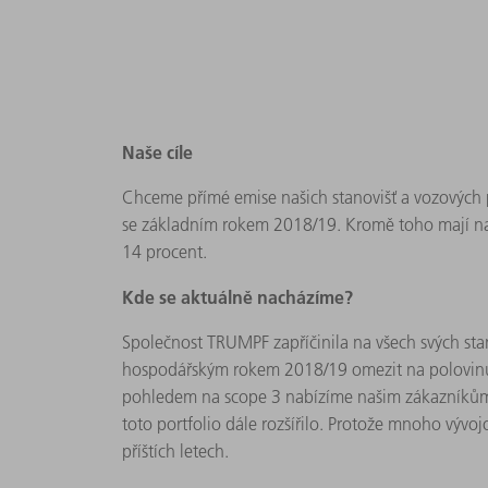
Naše cíle
Chceme přímé emise našich stanovišť a vozových p
se základním rokem 2018/19. Kromě toho mají na
14 procent.
Kde se aktuálně nacházíme?
Společnost TRUMPF zapříčinila na všech svých sta
hospodářským rokem 2018/19 omezit na polovinu – a
pohledem na scope 3 nabízíme našim zákazníkům ji
toto portfolio dále rozšířilo. Protože mnoho vývo
příštích letech.