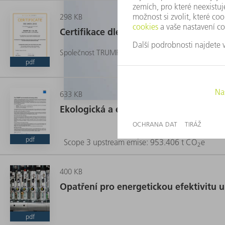
298 KB
Certifikace dle DIN EN ISO 14001
Společnost TRUMPF provozuje management životního
pdf
633 KB
Ekologická a energetická politika spo
pdf
Scope 3 upstream emise: 953.406 t CO
e
2
400 KB
Opatření pro energetickou efektivitu 
pdf