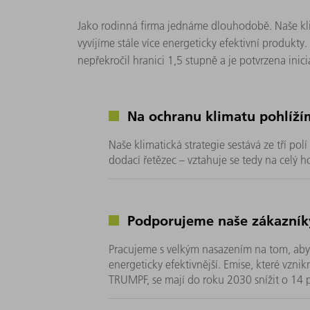
Jako rodinná firma jednáme dlouhodobě. Naše klim
vyvíjíme stále více energeticky efektivní produkty
nepřekročil hranici 1,5 stupně a je potvrzena inic
Na ochranu klimatu pohlíží
Naše klimatická strategie sestává ze tří polí
dodací řetězec – vztahuje se tedy na celý h
Podporujeme naše zákazníky
Pracujeme s velkým nasazením na tom, aby
energeticky efektivnější. Emise, které vzn
TRUMPF, se mají do roku 2030 snížit o 14