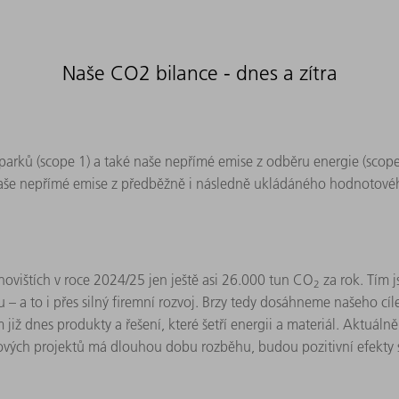
Naše CO2 bilance - dnes a zítra
arků (scope 1) a také naše nepřímé emise z odběru energie (scope
še nepřímé emise z předběžně i následně ukládáného hodnotového
novištích v roce 2024/25 jen ještě asi 26.000 tun CO
za rok. Tím 
2
 to i přes silný firemní rozvoj. Brzy tedy dosáhneme našeho cíle,
ž dnes produkty a řešení, které šetří energii a materiál. Aktuál
jových projektů má dlouhou dobu rozběhu, budou pozitivní efekty s