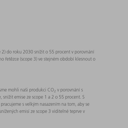
 2) do roku 2030 snížit o 55 procent v porovnání
 řetězce (scope 3) ve stejném období klesnout o
jsme mohli naši produkci CO
v porovnání s
2
 snížit emise ze scope 1 a 2 o 55 procent. S
ně pracujeme s velkým nasazením na tom, aby se
nížených emisí ze scope 3 viditelné teprve v