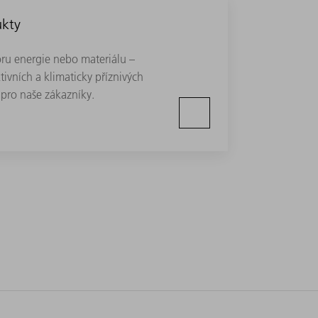
ukty
oru energie nebo materiálu –
ivních a klimaticky příznivých
h pro naše zákazníky.