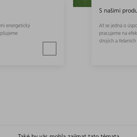
S našimi prod
vní energetický
Ať se jedná o úsp
epšujeme
pracujeme na efekt
strojích a řešeníc
Také by vás mohla zajímat tato témata