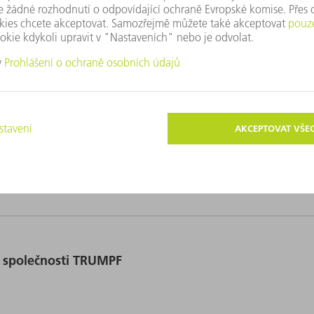
 prostředí certifikovaný dle ISO 14001.
lečnosti TRUMPF
u společnosti TRUMPF