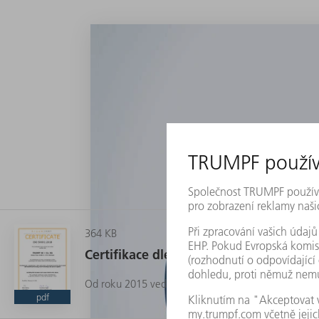
364 KB
Certifikace dle DIN EN ISO 50001
Od roku 2015 vede TRUMPF na úrovni celé skupin
pdf