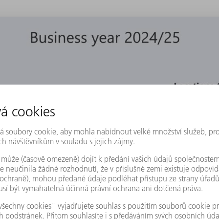
y systém energetického managementu dle ISO 50001.