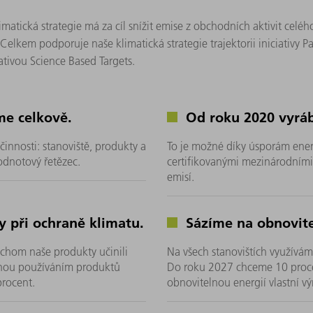
atická strategie má za cíl snížit emise z obchodních aktivit cel
. Celkem podporuje naše klimatická strategie trajektorii iniciativy 
iativou Science Based Targets.
me celkově.
Od roku 2020 vyrá
 činnosti: stanoviště, produkty a
To je možné díky úsporám ener
odnotový řetězec.
certifikovanými mezinárodními p
emisí.
 při ochraně klimatu.
Sázíme na obnovite
chom naše produkty učinili
Na všech stanovištích využívá
iknou používáním produktů
Do roku 2027 chceme 10 proce
 procent.
obnovitelnou energií vlastní vý