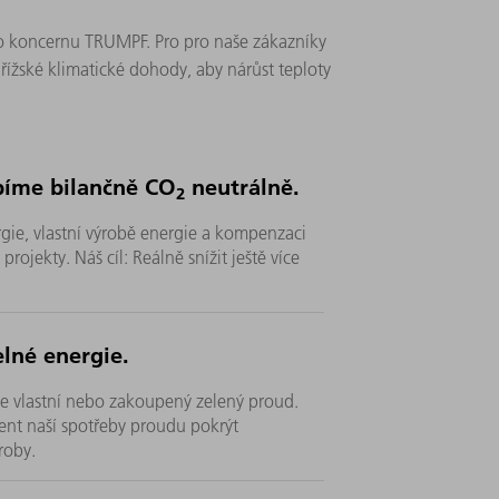
ého koncernu TRUMPF. Pro pro naše zákazníky
Pařížské klimatické dohody, aby nárůst teploty
bíme bilančně CO
neutrálně.
2
gie, vlastní výrobě energie a kompenzaci
rojekty. Náš cíl: Reálně snížit ještě více
lné energie.
me vlastní nebo zakoupený zelený proud.
nt naší spotřeby proudu pokrýt
roby.