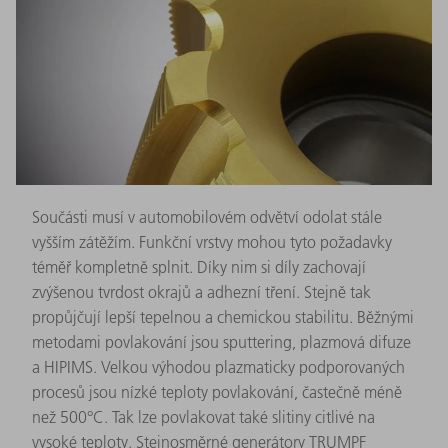
Součásti musí v automobilovém odvětví odolat stále
vyšším zátěžím. Funkční vrstvy mohou tyto požadavky
téměř kompletně splnit. Díky nim si díly zachovají
zvýšenou tvrdost okrajů a adhezní tření. Stejně tak
propůjčují lepší tepelnou a chemickou stabilitu. Běžnými
metodami povlakování jsou sputtering, plazmová difuze
a HIPIMS. Velkou výhodou plazmaticky podporovaných
procesů jsou nízké teploty povlakování, častečně méně
než 500°C. Tak lze povlakovat také slitiny citlivé na
vysoké teploty. Stejnosměrné generátory TRUMPF