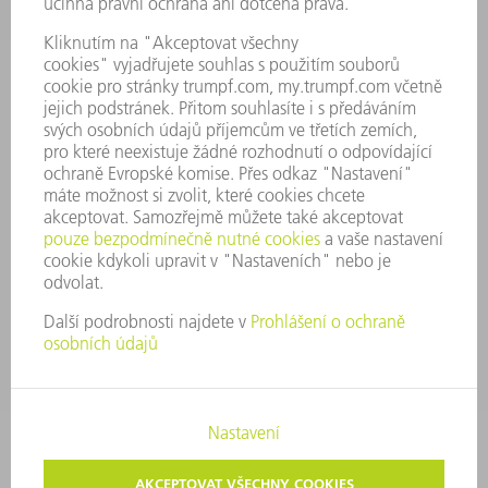
PŘEDSTAVENSTVO
VÝROČNÍ ZPRÁVA
ZÁSADY SPOLEČNOSTI
SHODA
SYSTÉM UPOZORŇOVAČŮ
SECURITY
TISKOVÉ ZPRÁVY
MAGAZÍN
UDRŽITELNOST
ŽIVOTNÍ PROSTŘEDÍ & KLIMA
SOCIÁLNÍ TÉMA & SPOLEČNOST
VEDENÍ FIRMY
TIRÁŽ
OCHRANA DAT
AUTORSKÉ A ZNÁMKOVÉ PRÁVO
VOP TRUMPF PRAHA
NASTAVENÍ SOUKROMÍ