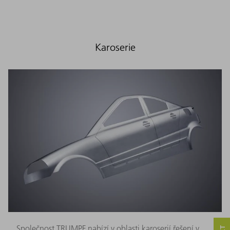
Karoserie
Společnost TRUMPF nabízí v oblasti karoserií řešení v