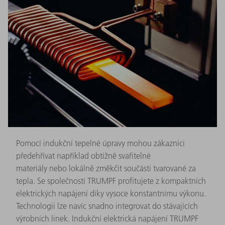
Pomocí indukční tepelné úpravy mohou zákazníci
předehřívat například obtížně svařitelné
materiály nebo lokálně změkčit součásti tvarované za
tepla. Se společností TRUMPF profitujete z kompaktních
elektrických napájení díky vysoce konstantnímu výkonu.
Technologii lze navíc snadno integrovat do stávajících
výrobních linek. Indukční elektrická napájení TRUMPF