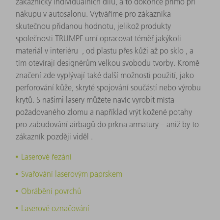
zákaznicky individuálních dílů, a to dokonce přímo při
nákupu v autosalonu. Vytváříme pro zákazníka
skutečnou přidanou hodnotu, jelikož produkty
společnosti TRUMPF umí opracovat téměř jakýkoli
materiál v interiéru , od plastu přes kůži až po sklo , a
tím otevírají designérům velkou svobodu tvorby. Kromě
značení zde vyplývají také další možnosti použití, jako
perforování kůže, skryté spojování součástí nebo výrobu
krytů. S našimi lasery můžete navíc vyrobit místa
požadovaného zlomu a například vrýt kožené potahy
pro zabudování airbagů do prkna armatury – aniž by to
zákazník později viděl .
Laserové řezání
Svařování laserovým paprskem
Obrábění povrchů
Laserové označování