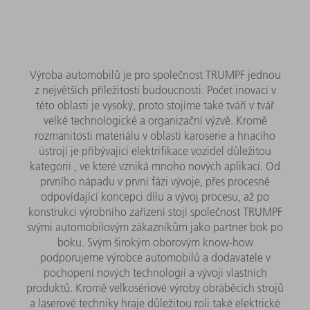
Výroba automobilů je pro společnost TRUMPF jednou
z největších příležitostí budoucnosti. Počet inovací v
této oblasti je vysoký, proto stojíme také tváří v tvář
velké technologické a organizační výzvě. Kromě
rozmanitosti materiálu v oblasti karoserie a hnacího
ústrojí je přibývající elektrifikace vozidel důležitou
kategorií , ve které vzniká mnoho nových aplikací. Od
prvního nápadu v první fázi vývoje, přes procesně
odpovídající koncepci dílu a vývoj procesu, až po
konstrukci výrobního zařízení stojí společnost TRUMPF
svými automobilovým zákazníkům jako partner bok po
boku. Svým širokým oborovým know-how
podporujeme výrobce automobilů a dodavatele v
pochopení nových technologií a vývoji vlastních
produktů. Kromě velkosériové výroby obráběcích strojů
a laserové techniky hraje důležitou roli také elektrické