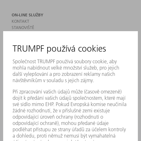
ON-LINE SLUŽBY
KONTAKT
STANOVIŠTĚ
AKCE A TERMÍNY
PŘIHLÁŠENÍ K ODBĚRU NEWSLETTERU
MYTRUMPF
BEZPEČNOSTNÍ LISTY
PRODUKTY
STROJE & SYSTÉMY
LASER
VÝKONOVÁ ELEKTRONIKA
ELEKTRICKÉ NÁŘADÍ
SMART FACTORY
SOFTWARE
SERVIS
POUŽITÍ
ODVĚTVÍ
SPOLEČNOST
KARIÉRA
PRACOVNÍ NABÍDKY
PROFIL PODNIKU