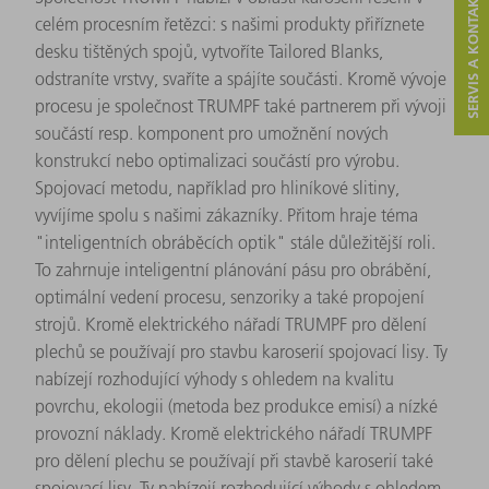
SERVIS A KONTAKT
celém procesním řetězci: s našimi produkty přiříznete
desku tištěných spojů, vytvoříte Tailored Blanks,
odstraníte vrstvy, svaříte a spájíte součásti. Kromě vývoje
procesu je společnost TRUMPF také partnerem při vývoji
součástí resp. komponent pro umožnění nových
konstrukcí nebo optimalizaci součástí pro výrobu.
Spojovací metodu, například pro hliníkové slitiny,
vyvíjíme spolu s našimi zákazníky. Přitom hraje téma
"inteligentních obráběcích optik" stále důležitější roli.
To zahrnuje inteligentní plánování pásu pro obrábění,
optimální vedení procesu, senzoriky a také propojení
strojů. Kromě elektrického nářadí TRUMPF pro dělení
plechů se používají pro stavbu karoserií spojovací lisy. Ty
nabízejí rozhodující výhody s ohledem na kvalitu
povrchu, ekologii (metoda bez produkce emisí) a nízké
provozní náklady. Kromě elektrického nářadí TRUMPF
pro dělení plechu se používají při stavbě karoserií také
spojovací lisy. Ty nabízejí rozhodující výhody s ohledem