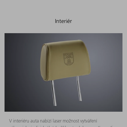
Interiér
V interiéru auta nabízí laser možnost vytváření