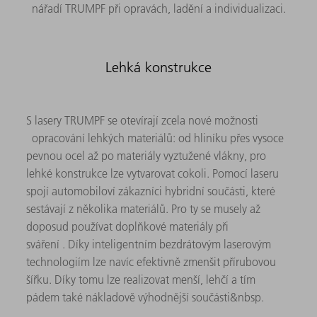
nářadí TRUMPF při opravách, ladění a individualizaci.
Lehká konstrukce
S lasery TRUMPF se otevírají zcela nové možnosti
opracování lehkých materiálů: od hliníku přes vysoce
pevnou ocel až po materiály vyztužené vlákny, pro
lehké konstrukce lze vytvarovat cokoli. Pomocí laseru
spojí automobiloví zákazníci hybridní součásti, které
sestávají z několika materiálů. Pro ty se musely až
doposud používat doplňkové materiály při
sváření . Díky inteligentním bezdrátovým laserovým
technologiím lze navíc efektivně zmenšit přírubovou
šířku. Díky tomu lze realizovat menší, lehčí a tím
pádem také nákladově výhodnější součásti&nbsp.