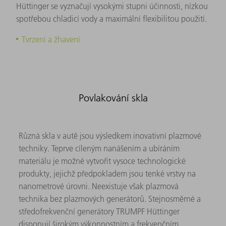
Hüttinger se vyznačují vysokými stupni účinnosti, nízkou
spotřebou chladicí vody a maximální flexibilitou použití.
Tvrzení a žhavení
Povlakování skla
Různá skla v autě jsou výsledkem inovativní plazmové
techniky. Teprve cíleným nanášením a ubíráním
materiálu je možné vytvořit vysoce technologické
produkty, jejichž předpokladem jsou tenké vrstvy na
nanometrové úrovni. Neexistuje však plazmová
technika bez plazmových generátorů. Stejnosměrné a
středofrekvenční generátory TRUMPF Hüttinger
disponují širokým výkonnostním a frekvenčním