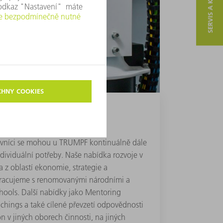
SERVIS A KONTAKT
 řídicích pracovníků
ovníci se mohou u TRUMPF kontinuálně dále
ndividuální potřeby. Naše nabídka rozvoje v
a z oblastí ekonomie, strategie a
racujeme s renomovanými národními a
hools. Další nabídky jako Mentoring
chings a také cílené převzetí odpovědnosti
n v jiných oborech činnosti, na jiných