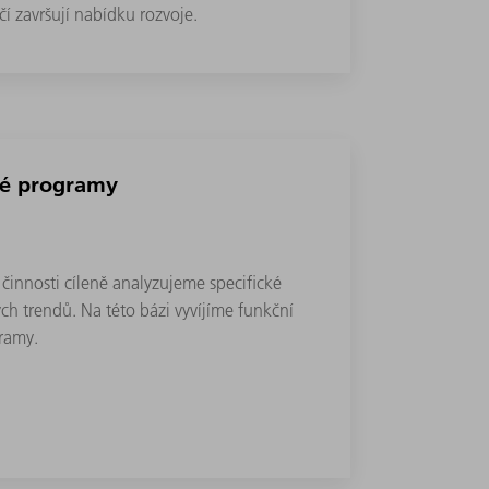
čí završují nabídku rozvoje.
ké programy
činnosti cíleně analyzujeme specifické
h trendů. Na této bázi vyvíjíme funkční
gramy.