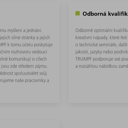
Odborná kvalifi
mu myšlení a jednání.
Odborně optimální kvalifi
jich silné stránky a jejich
kreativní nápady, které řeš
UMPF k tomu účelu poskytuje
o technické semináře, další
ačním rozhovoru vedoucí
jakosti, jazyky nebo podni
elně komunikují o cílech
TRUMPF podporuje své prac
 jsou zde středem zájmu.
a rozsáhlou nabídkou zamě
ědnost spoluutvářet svůj
orujeme naše pracovníky a