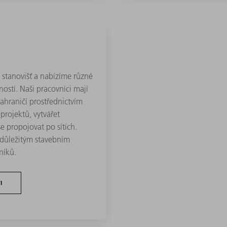
stanovišť a nabízíme různé
ostí. Naši pracovníci mají
ahraničí prostřednictvím
rojektů, vytvářet
e propojovat po sítích.
 důležitým stavebním
níků.
I