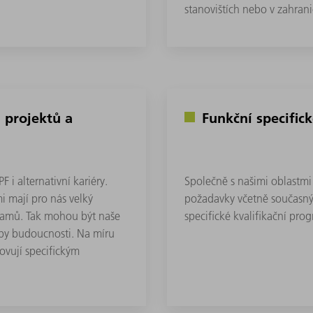
stanovištích nebo v zahrani
 projektů a
Funkční specific
Společně s našimi oblastmi 
 i alternativní kariéry.
požadavky včetně současnýc
i mají pro nás velký
specifické kvalifikační pro
ramů. Tak mohou být naše
eby budoucnosti. Na míru
ovují specifickým