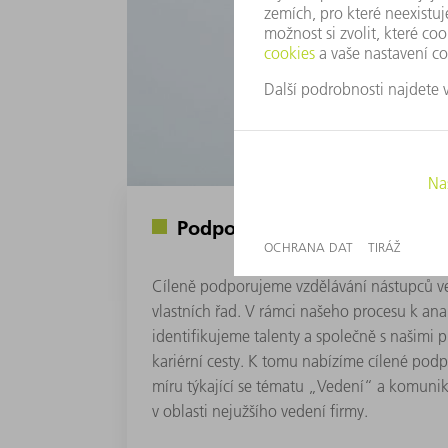
Podpora talentů
Cíleně podporujeme vzdělávání nástupců v
vlastních řad. V rámci našeho procesu k ana
identifikujeme talenty a společně s našimi 
kariérní cesty. K tomu nabízíme cílené po
míru týkající se tématu „Vedení“ a komunik
v oblasti nejužšího vedení firmy.