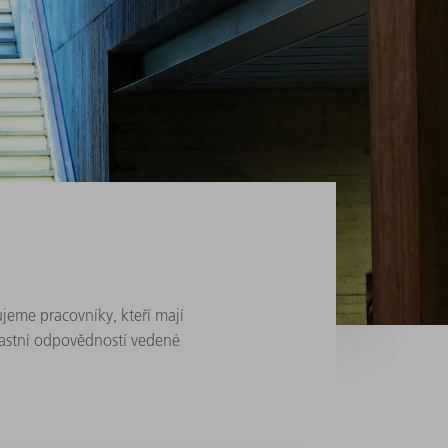
jeme pracovníky, kteří mají
vlastní odpovědností vedené