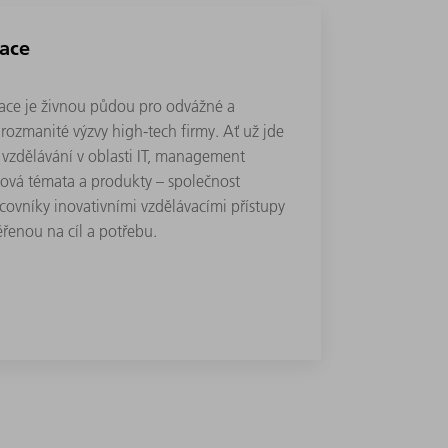
kace
kace je živnou půdou pro odvážné a
í rozmanité výzvy high-tech firmy. Ať už jde
 vzdělávání v oblasti IT, management
ková témata a produkty – společnost
ovníky inovativními vzdělávacími přístupy
řenou na cíl a potřebu.