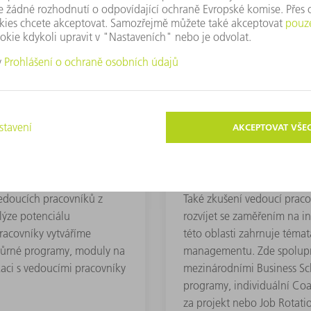
Rozvoj zkušených
edoucích pracovníků z
Také zkušení vedoucí prac
lýze potenciálu
rozvíjet se zaměřením na i
pracovníky vytváříme
této oblasti zahrnuje témat
dpůrné programy, moduly na
managementu. Zde spolup
aci s vedoucími pracovníky
mezinárodními Business Sc
programy, individuální Coa
za projekt nebo Job Rotatio