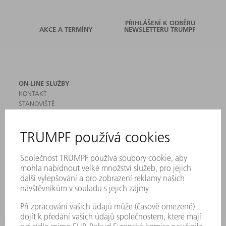
PŘIHLÁŠENÍ K ODBĚRU
AKCE A TERMÍNY
NEWSLETTERU TRUMPF
ON-LINE SLUŽBY
KONTAKT
STANOVIŠTĚ
AKCE A TERMÍNY
PŘIHLÁŠENÍ K ODBĚRU NEWSLETTERU
MYTRUMPF
BEZPEČNOSTNÍ LISTY
PRODUKTY
STROJE & SYSTÉMY
LASER
VÝKONOVÁ ELEKTRONIKA
ELEKTRICKÉ NÁŘADÍ
SMART FACTORY
SOFTWARE
SERVIS