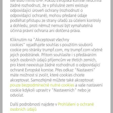
POUŽITÍ
ODVĚTVÍ
SPOLEČNOST
KARIÉRA
PRACOVNÍ NABÍDKY
PROFIL PODNIKU
PŘEDSTAVENSTVO
VÝROČNÍ ZPRÁVA
ZÁSADY SPOLEČNOSTI
SHODA
SYSTÉM UPOZORŇOVAČŮ
SECURITY
TISKOVÉ ZPRÁVY
MAGAZÍN
UDRŽITELNOST
ŽIVOTNÍ PROSTŘEDÍ & KLIMA
SOCIÁLNÍ TÉMA & SPOLEČNOST
VEDENÍ FIRMY