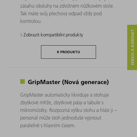
zásahu obsluhy na zdvižném nůžkovém stole.
Tak máte svůj plechový odpad vždy pod
kontrolou.
SERVIS A KONTAKT
Zobrazit kompatibilní produkty
K PRODUKTU
GripMaster (Nová generace)
GripMaster automaticky likviduje a stohuje
zbytkové mříže, zbytkové pásy a tabule s
mikromůstky. Rozpozná výšku stohu a hlásí ji –
personál může stoh jednoduše vyjmout
paralelně s hlavním časem.