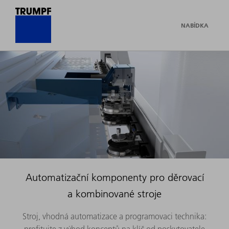
NABÍDKA
Automatizační komponenty pro děrovací
a kombinované stroje
Stroj, vhodná automatizace a programovaci technika:
profitujte z výhod konceptů na klíč od poskytovatele