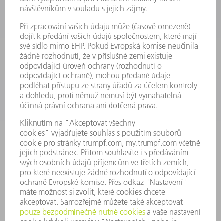
VÝKONOVÁ ELEKTRONIKA
ELEKTRICKÉ NÁŘADÍ
SMART FACTORY
SOFTWARE
SERVIS
POUŽITÍ
ODVĚTVÍ
SPOLEČNOST
KARIÉRA
PRACOVNÍ NABÍDKY
PROFIL PODNIKU
PŘEDSTAVENSTVO
VÝROČNÍ ZPRÁVA
ZÁSADY SPOLEČNOSTI
SHODA
SYSTÉM UPOZORŇOVAČŮ
SECURITY
TISKOVÉ ZPRÁVY
MAGAZÍN
UDRŽITELNOST
ŽIVOTNÍ PROSTŘEDÍ & KLIMA
SOCIÁLNÍ TÉMA & SPOLEČNOST