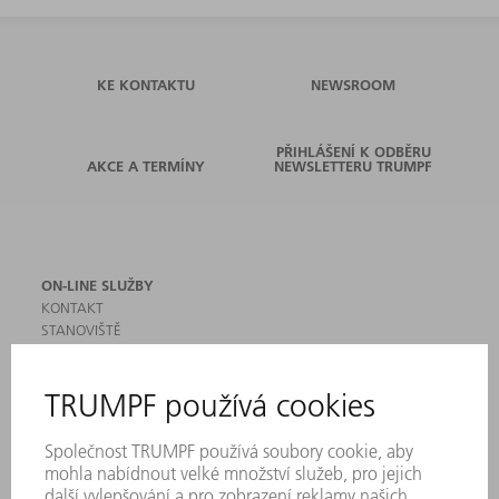
KE KONTAKTU
NEWSROOM
PŘIHLÁŠENÍ K ODBĚRU
AKCE A TERMÍNY
NEWSLETTERU TRUMPF
ON-LINE SLUŽBY
KONTAKT
STANOVIŠTĚ
AKCE A TERMÍNY
PŘIHLÁŠENÍ K ODBĚRU NEWSLETTERU
MYTRUMPF
BEZPEČNOSTNÍ LISTY
PRODUKTY
STROJE & SYSTÉMY
LASER