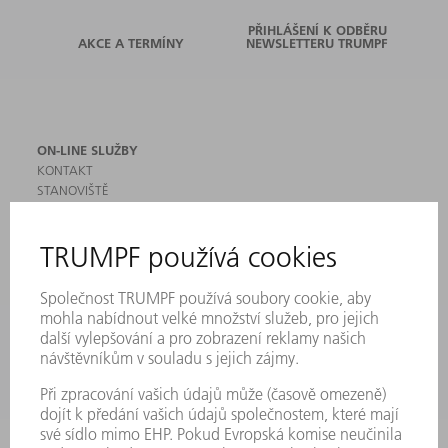
PŘIHLÁŠENÍ K ODBĚRU
AKCE A TERMÍNY
NEWSLETTERU TRUMPF
ON-LINE SLUŽBY
KONTAKT
STANOVIŠTĚ
AKCE A TERMÍNY
PŘIHLÁŠENÍ K ODBĚRU NEWSLETTERU
MYTRUMPF
BEZPEČNOSTNÍ LISTY
PRODUKTY
STROJE & SYSTÉMY
LASER
VÝKONOVÁ ELEKTRONIKA
ELEKTRICKÉ NÁŘADÍ
SMART FACTORY
SOFTWARE
SERVIS