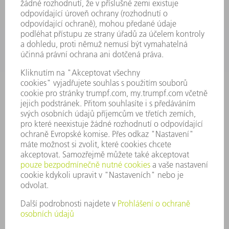
POUŽITÍ
ODVĚTVÍ
SPOLEČNOST
KARIÉRA
PRACOVNÍ NABÍDKY
PROFIL PODNIKU
PŘEDSTAVENSTVO
VÝROČNÍ ZPRÁVA
ZÁSADY SPOLEČNOSTI
SHODA
SYSTÉM UPOZORŇOVAČŮ
SECURITY
TISKOVÉ ZPRÁVY
MAGAZÍN
UDRŽITELNOST
ŽIVOTNÍ PROSTŘEDÍ & KLIMA
SOCIÁLNÍ TÉMA & SPOLEČNOST
VEDENÍ FIRMY