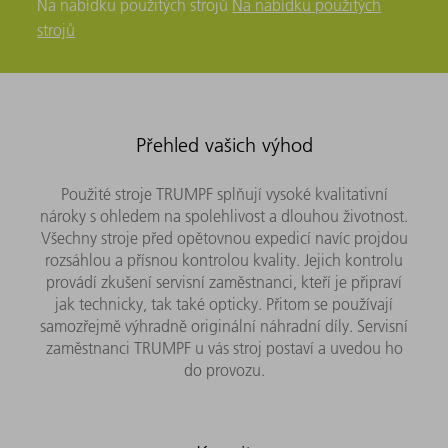
Na nabídku použitých strojů
Na nabídku použitých
strojů
Přehled vašich výhod
Použité stroje TRUMPF splňují vysoké kvalitativní
nároky s ohledem na spolehlivost a dlouhou životnost.
Všechny stroje před opětovnou expedicí navíc projdou
rozsáhlou a přísnou kontrolou kvality. Jejich kontrolu
provádí zkušení servisní zaměstnanci, kteří je připraví
jak technicky, tak také opticky. Přitom se používají
samozřejmě výhradně originální náhradní díly. Servisní
zaměstnanci TRUMPF u vás stroj postaví a uvedou ho
do provozu.