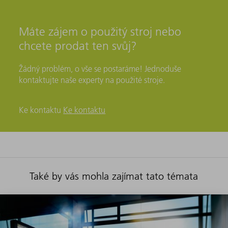
Máte zájem o použitý stroj nebo
chcete prodat ten svůj?
Žádný problém, o vše se postaráme! Jednoduše
kontaktujte naše experty na použité stroje.
Ke kontaktu
Ke kontaktu
Také by vás mohla zajímat tato témata