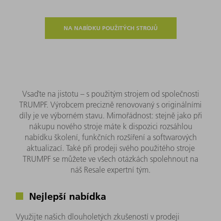
NA NABÍDKU POUŽITÝCH STROJŮ
Vsaďte na jistotu – s použitým strojem od společnosti
TRUMPF. Výrobcem precizně renovovaný s originálními
díly je ve výborném stavu. Mimořádnost: stejně jako při
nákupu nového stroje máte k dispozici rozsáhlou
nabídku školení, funkčních rozšíření a softwarových
aktualizací. Také při prodeji svého použitého stroje
TRUMPF se můžete ve všech otázkách spolehnout na
náš Resale expertní tým.
Nejlepší nabídka
Využijte našich dlouholetých zkušeností v prodeji