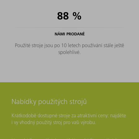
88
%
NÁMI PRODANÉ
Použité stroje jsou po 10 letech používání stále ještě
spolehlivé.
Nabídky použitých strojů
Krátkodobě dostupné stroje za atraktivní ceny: najděte
i vy vhodný použitý stroj pro vaši výrobu.