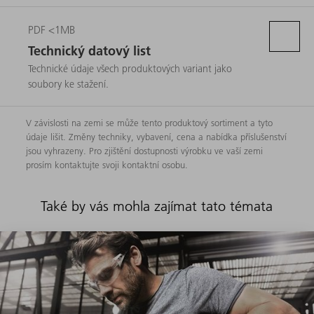
PDF <1MB
Technický datový list
Technické údaje všech produktových variant jako
soubory ke stažení.
V závislosti na zemi se může tento produktový sortiment a tyto
údaje lišit. Změny techniky, vybavení, cena a nabídka příslušenství
jsou vyhrazeny. Pro zjištění dostupnosti výrobku ve vaší zemi
prosím kontaktujte svoji kontaktní osobu.
Také by vás mohla zajímat tato témata