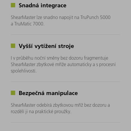
Snadná integrace
ShearMaster lze snadno napojit na TruPunch 5000
a TruMatic 7000.
Vyšší vytížení stroje
I v průběhu noční směny bez dozoru fragmentuje
ShearMaster zbytkové mříže automaticky a s procesní
spolehlivostí.
Bezpečná manipulace
ShearMaster odebírá zbytkovou mříž bez dozoru a
rozdělí ji na praktické proužky.