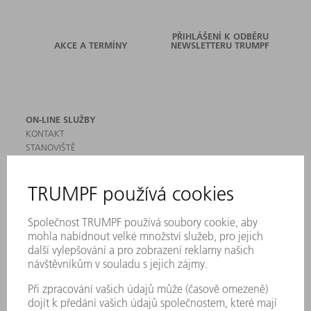
PŘIHLÁŠENÍ K ODBĚRU
AKCE A TERMÍNY
NEWSLETTERU TRUMPF
ON-LINE SLUŽBY
KONTAKT
STANOVIŠTĚ
AKCE A TERMÍNY
PŘIHLÁŠENÍ K ODBĚRU NEWSLETTERU
MYTRUMPF
BEZPEČNOSTNÍ LISTY
PRODUKTY
STROJE & SYSTÉMY
LASER
VÝKONOVÁ ELEKTRONIKA
ELEKTRICKÉ NÁŘADÍ
SMART FACTORY
SOFTWARE