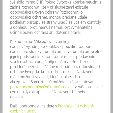
SERVIS
POUŽITÍ
ODVĚTVÍ
SPOLEČNOST
KARIÉRA
PRACOVNÍ NABÍDKY
PROFIL PODNIKU
PŘEDSTAVENSTVO
VÝROČNÍ ZPRÁVA
ZÁSADY SPOLEČNOSTI
SHODA
SYSTÉM UPOZORŇOVAČŮ
SECURITY
TISKOVÉ ZPRÁVY
MAGAZÍN
UDRŽITELNOST
ŽIVOTNÍ PROSTŘEDÍ & KLIMA
SOCIÁLNÍ TÉMA & SPOLEČNOST
VEDENÍ FIRMY