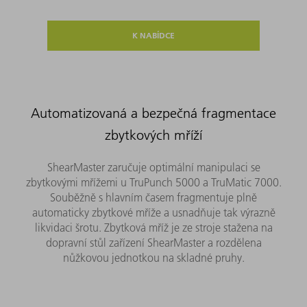
K NABÍDCE
Automatizovaná a bezpečná fragmentace
zbytkových mříží
ShearMaster zaručuje optimální manipulaci se
zbytkovými mřížemi u TruPunch 5000 a TruMatic 7000.
Souběžně s hlavním časem fragmentuje plně
automaticky zbytkové mříže a usnadňuje tak výrazně
likvidaci šrotu. Zbytková mříž je ze stroje stažena na
dopravní stůl zařízení ShearMaster a rozdělena
nůžkovou jednotkou na skladné pruhy.