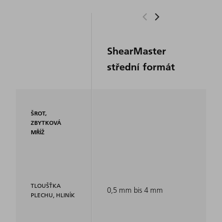
ShearMaster
střední formát
ŠROT,
ZBYTKOVÁ
MŘÍŽ
TLOUŠŤKA
0,5 mm bis 4 mm
PLECHU, HLINÍK