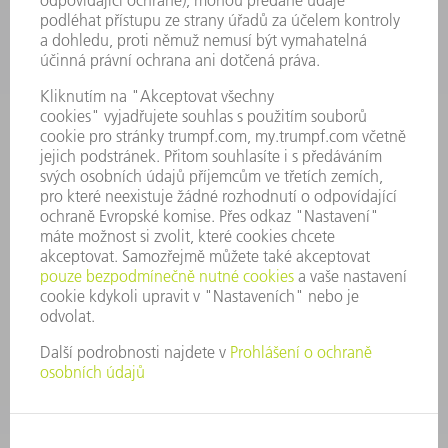
KARIÉRA
PRACOVNÍ NABÍDKY
PROFIL PODNIKU
PŘEDSTAVENSTVO
VÝROČNÍ ZPRÁVA
ZÁSADY SPOLEČNOSTI
SHODA
SYSTÉM UPOZORŇOVAČŮ
SECURITY
TISKOVÉ ZPRÁVY
MAGAZÍN
UDRŽITELNOST
ŽIVOTNÍ PROSTŘEDÍ & KLIMA
SOCIÁLNÍ TÉMA & SPOLEČNOST
VEDENÍ FIRMY