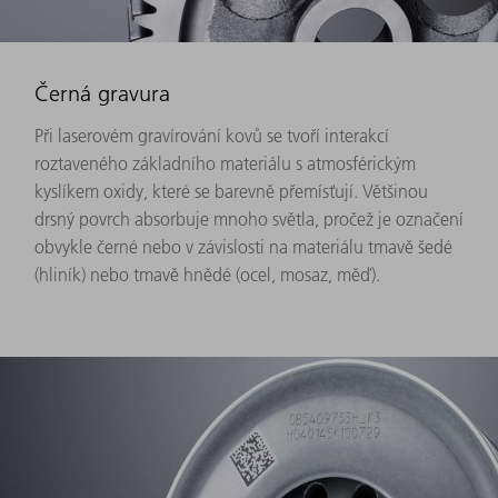
Černá gravura
Při laserovém gravírování kovů se tvoří interakcí
roztaveného základního materiálu s atmosférickým
kyslíkem oxidy, které se barevně přemísťují. Většinou
drsný povrch absorbuje mnoho světla, pročež je označení
obvykle černé nebo v závislosti na materiálu tmavě šedé
(hliník) nebo tmavě hnědé (ocel, mosaz, měď).