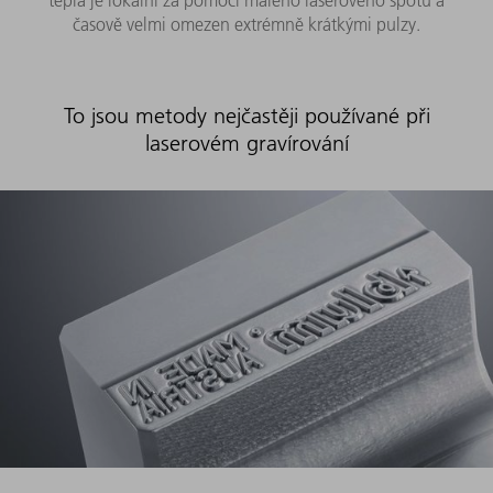
tepla je lokální za pomoci malého laserového spotu a
časově velmi omezen extrémně krátkými pulzy.
To jsou metody nejčastěji používané při
laserovém gravírování