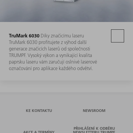
TruMark 6030
Díky značicímu laseru
TruMark 6030 profitujete z výhod další
generace značicích laserů od společnosti
TRUMPF. Vysoký výkon a vynikající kvalita
paprsku laseru vám zaručují oslnivé laserové
označování pro aplikace každého odvětví.
KE KONTAKTU
NEWSROOM
PŘIHLÁŠENÍ K ODBĚRU
AKCE A TERMÍNY
NEWSLETTERU TRUMPF