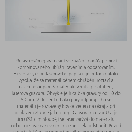
Při laserovém gravírování se značení nanáší pomocí
kombinovaného ubírání tavením a odpařováním.
Hustota výkonu laserového paprsku je přitom natolik
vysoká, že se materiál během obrábění roztaví a
částečně odpaří. V materiálu vzniká prohlubeň,
laserová gravura. Obvykle je hloubka gravury od 10 do
50 μm. V důsledku tlaku páry odpařujícího se
materiálu je roztavený kov odveden na okraj a při
ochlazení ztuhne jako otřep. Gravura má tvar U a je
tím užší, čím hlouběji se laser zarývá do materiálu,
neboť roztavený kov není možné zcela odstranit. Přívod