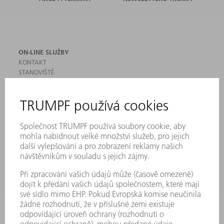
ON-LINE SLUŽBY
KONTAKT
STANOVIŠTĚ
AKCE A TERMÍNY
PŘIHLÁŠENÍ K ODBĚRU NEWSLETTERU
MYTRUMPF
BEZPEČNOSTNÍ LISTY
PRODUKTY
STROJE & SYSTÉMY
LASER
VÝKONOVÁ ELEKTRONIKA
ELEKTRICKÉ NÁŘADÍ
SMART FACTORY
SOFTWARE
SERVIS
POUŽITÍ
ODVĚTVÍ
SPOLEČNOST