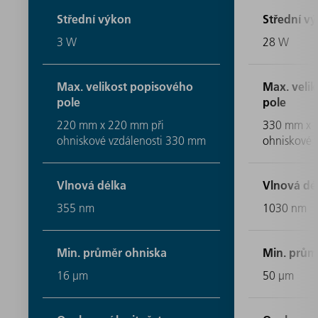
Střední výkon
Střední v
3 W
28 W
Max. velikost popisového
Max. veli
pole
pole
220 mm x 220 mm při
330 mm x 
ohniskové vzdálenosti 330 mm
ohniskové 
Vlnová délka
Vlnová dé
355 nm
1030 nm
Min. průměr ohniska
Min. prům
16 μm
50 μm