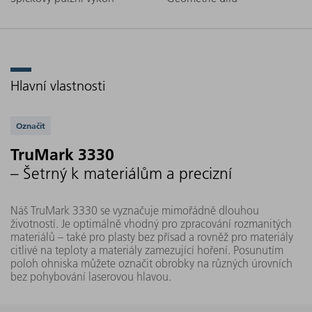
Hlavní vlastnosti
Podporovaná řešení
Označit
TruMark 3330
– Šetrný k materiálům a precizní
Náš TruMark 3330 se vyznačuje mimořádně dlouhou
životností. Je optimálně vhodný pro zpracování rozmanitých
materiálů – také pro plasty bez přísad a rovněž pro materiály
citlivé na teploty a materiály zamezující hoření. Posunutím
poloh ohniska můžete označit obrobky na různých úrovních
bez pohybování laserovou hlavou.