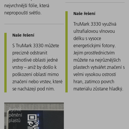
nejvrchnější fólie, která
nepropouští světlo.
TruMark 3330 využívá
ultrafialovou vlnovou
délku s vysoce
S TruMark 3330 můžete
energetickými fotony.
precizně odstranit
Jejím prostřednictvím
jednotlivé oblasti jedné
můžete na nejrůznějších
vrstvy – aniž by došlo k
plastech vytvářet značení s
poškození oblastí mimo
velmi vysokou ostrostí
značení nebo vrstev, které
hran, zatímco povrch
se nacházejí pod ním.
materiálu zůstane hladký.
Rychlé
pěnění
plastů