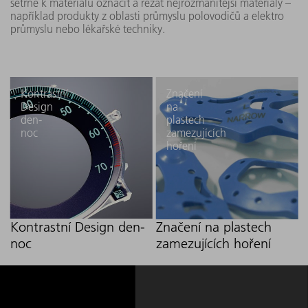
šetrně k materiálu označit a řezat nejrozmanitější materiály –
například produkty z oblasti průmyslu polovodičů a elektro
průmyslu nebo lékařské techniky.
Kontrastní
Značení
Design
na
den-
plastech
noc
zamezujících
hoření
Kontrastní Design den-
Značení na plastech
noc
zamezujících hoření