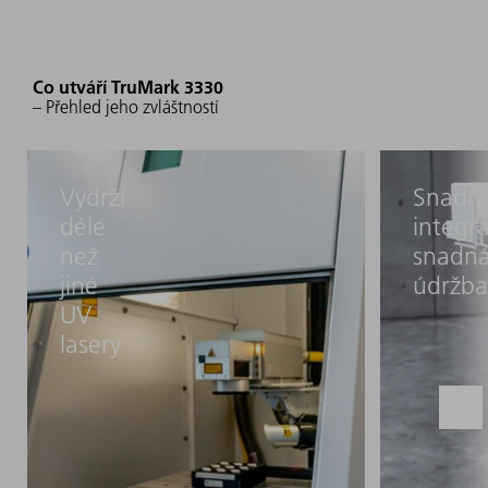
Co utváří TruMark 3330
– Přehled jeho zvláštností
Vydrží
Snadn
déle
integr
než
snadn
jiné
údržba
UV
lasery