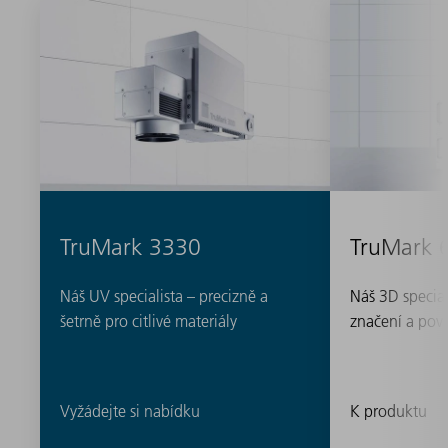
TruMark 3330
TruMark 
Náš UV specialista – precizně a
Náš 3D special
šetrně pro citlivé materiály
značení a pov
Vyžádejte si nabídku
K produktu