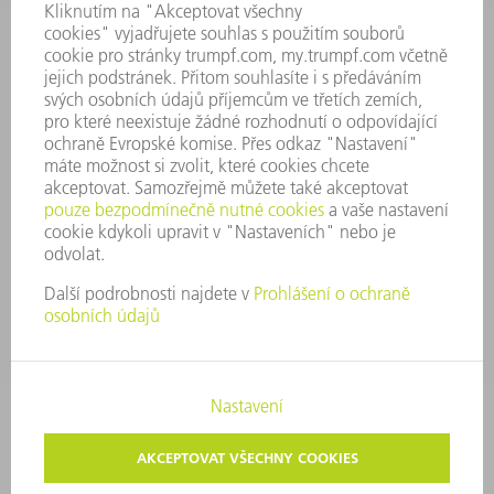
VÝROČNÍ ZPRÁVA
ZÁSADY SPOLEČNOSTI
SHODA
SYSTÉM UPOZORŇOVAČŮ
SECURITY
TISKOVÉ ZPRÁVY
MAGAZÍN
UDRŽITELNOST
ŽIVOTNÍ PROSTŘEDÍ & KLIMA
SOCIÁLNÍ TÉMA & SPOLEČNOST
VEDENÍ FIRMY
TIRÁŽ
OCHRANA DAT
AUTORSKÉ A ZNÁMKOVÉ PRÁVO
VOP TRUMPF PRAHA
NASTAVENÍ SOUKROMÍ