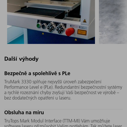
Další výhody
UV krystal uvnitř TruMark 3330
Pomocí zá
Bezpečně a spolehlivě s PLe
je větší než u konkurence.
světlovod
TruMark 3330 splňuje nejvyšší úroveň zabezpečení
Kromě toho jím společností
TruMark 3
Performance Level e (PLe). Redundantní bezpečnostní systémy
TRUMPF vyvinutý "Micro
Plug-and-
a rychlé rozeznání chyby zvyšují Vaši bezpečnost ve výrobě –
bez dodatečných opatření u laseru.
Mover" motor pohybuje tak,
integrova
aby byl laser střídavě směrován
linky a v
Obsluha na míru
na různá místa. Obojí zajistí, že
doby výpa
profitujete z dlouhé doby
minimum
TruTops Mark Modul Interface (TTM-MI) Vám umožňuje
životnosti a používání.
software laseru přizpůsobit Vašim potřebám. Tak můžete laser