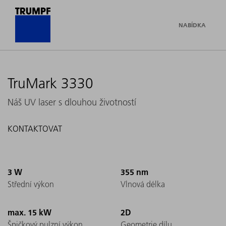
NABÍDKA
TruMark 3330
Náš UV laser s dlouhou životností
KONTAKTOVAT
3 W
355 nm
Střední výkon
Vlnová délka
max. 15 kW
2D
Špičkový pulzní výkon
Geometrie dílu