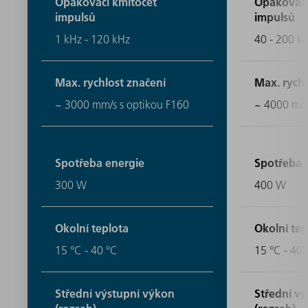
Opakovací kmitočet
Opakovací
impulsů
impulsů
1 kHz - 120 kHz
40 - 200 k
Max. rychlost značení
Max. rychl
~ 3000 mm/s s optikou F160
~ 4000 mm/
Spotřeba energie
Spotřeba 
300 W
400 W
Okolní teplota
Okolní tep
15 °C - 40 °C
15 °C - 40 
Střední výstupní výkon
Střední v