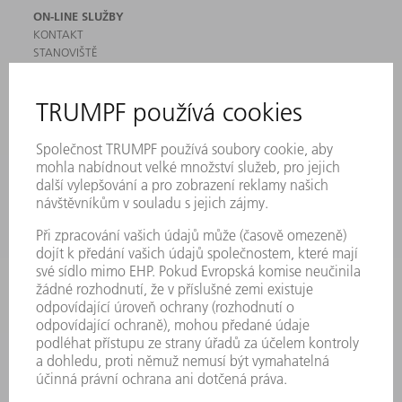
ON-LINE SLUŽBY
KONTAKT
STANOVIŠTĚ
AKCE A TERMÍNY
PŘIHLÁŠENÍ K ODBĚRU NEWSLETTERU
MYTRUMPF
BEZPEČNOSTNÍ LISTY
PRODUKTY
STROJE & SYSTÉMY
LASER
VÝKONOVÁ ELEKTRONIKA
ELEKTRICKÉ NÁŘADÍ
SMART FACTORY
SOFTWARE
SERVIS
POUŽITÍ
ODVĚTVÍ
SPOLEČNOST
KARIÉRA
PRACOVNÍ NABÍDKY
PROFIL PODNIKU
PŘEDSTAVENSTVO