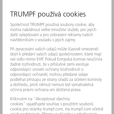
How artificial
intelligence supports
axis diagnostics