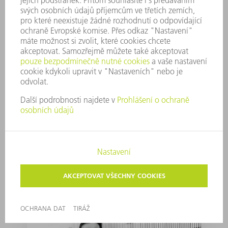
Invisible assistant
helps machines do
jigsaw puzzles