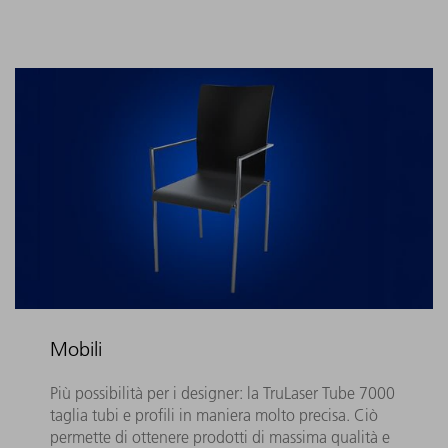
Mobili
Più possibilità per i designer: la TruLaser Tube 7000
taglia tubi e profili in maniera molto precisa. Ciò
permette di ottenere prodotti di massima qualità e