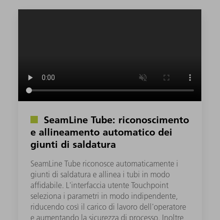
SeamLine Tube: riconoscimento
e allineamento automatico dei
giunti di saldatura
SeamLine Tube riconosce automaticamente i
giunti di saldatura e allinea i tubi in modo
affidabile. L'interfaccia utente Touchpoint
seleziona i parametri in modo indipendente,
riducendo così il carico di lavoro dell'operatore
e aumentando la sicurezza di processo. Inoltre,